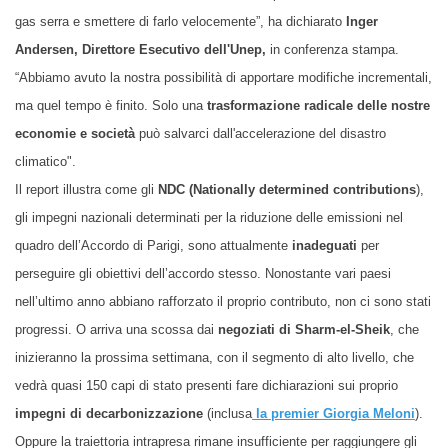
gas serra e smettere di farlo velocemente”, ha dichiarato
Inger
Andersen, Direttore Esecutivo dell'U
nep
,
in conferenza stampa.
“Abbiamo avuto la nostra possibilità di apportare modifiche incrementali,
ma quel tempo è finito. Solo una
trasformazione radicale delle nostre
economie e società
può salvarci dall'accelerazione del disastro
climatico".
Il report illustra come gli
NDC (Nationally determined contributions
),
gli impegni nazionali determinati per la riduzione delle emissioni nel
quadro dell’Accordo di Parigi, sono attualmente
inadeguati
per
perseguire gli obiettivi dell’accordo stesso. Nonostante vari paesi
nell’ultimo anno abbiano rafforzato il proprio contributo, non ci sono stati
progressi. O arriva una scossa dai
negoziati di Sharm-el-Sheik
, che
inizieranno la prossima settimana, con il segmento di alto livello, che
vedrà quasi 150 capi di stato presenti fare dichiarazioni sui proprio
impegni di decarbonizzazione
(inclusa
la premier Giorgia Meloni
).
Oppure la traiettoria intrapresa rimane insufficiente per raggiungere gli