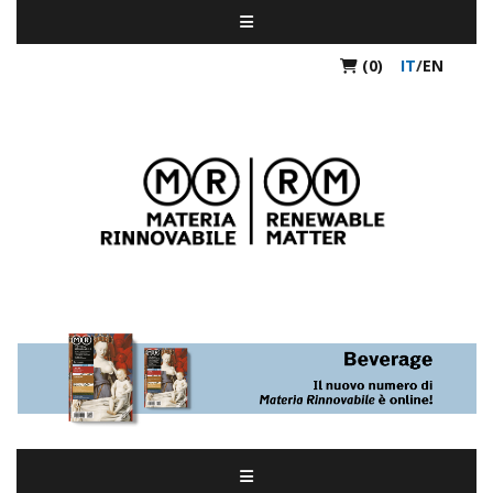
(0)
IT
/
EN