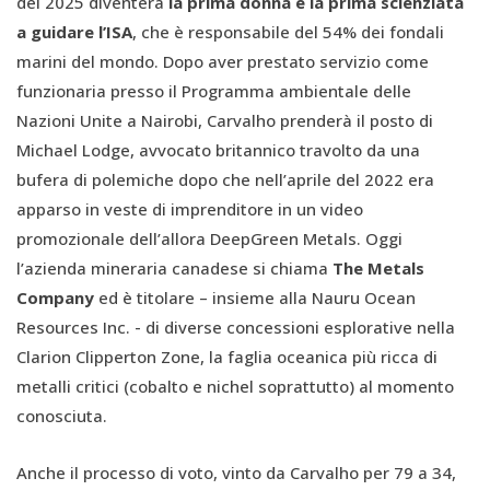
del 2025 diventerà
la prima donna e la prima scienziata
a guidare l’ISA
, che è responsabile del 54% dei fondali
marini del mondo. Dopo aver prestato servizio come
funzionaria presso il Programma ambientale delle
Nazioni Unite a Nairobi, Carvalho prenderà il posto di
Michael Lodge, avvocato britannico travolto da una
bufera di polemiche dopo che nell’aprile del 2022 era
apparso in veste di imprenditore in un video
promozionale dell’allora DeepGreen Metals. Oggi
l’azienda mineraria canadese si chiama
The Metals
Company
ed è titolare – insieme alla Nauru Ocean
Resources Inc. - di diverse concessioni esplorative nella
Clarion Clipperton Zone, la faglia oceanica più ricca di
metalli critici (cobalto e nichel soprattutto) al momento
conosciuta.
Anche il processo di voto, vinto da Carvalho per 79 a 34,