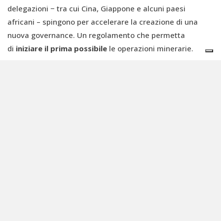
delegazioni − tra cui Cina, Giappone e alcuni paesi
africani – spingono per accelerare la creazione di una
nuova governance. Un regolamento che permetta
di
iniziare il prima possibile
le operazioni minerarie.
L’ossigeno nel buio dei fondali
A rendere i processi di autorizzazione ulteriormente più
complessi si aggiungerebbe anche la recente
scoperta
di
ciò che è stato ribattezzato come l’
ossigeno oscuro
. Si
tratta di ossigeno prodotto a chilometri di profondità
marina da noduli polimetallici,
formazioni minerali
presenti nei fondali marini e contenenti i metalli critici
ambiti dall’industria mineraria.
Trovati da un gruppo di ricercatori nei fondali nella
Clarion Clipperton Zone tra Messico e Hawaii, questi