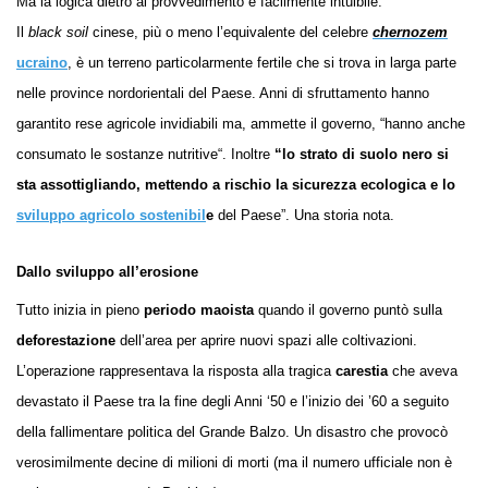
Ma la logica dietro al provvedimento è facilmente intuibile.
Il
black soil
cinese, più o meno l’equivalente del celebre
chernozem
ucraino
, è un terreno particolarmente fertile che si trova in larga parte
nelle province nordorientali del Paese. Anni di sfruttamento hanno
garantito rese agricole invidiabili ma, ammette il governo, “hanno anche
consumato le sostanze nutritive“. Inoltre
“lo strato di suolo nero si
sta assottigliando, mettendo a rischio la sicurezza ecologica e lo
sviluppo agricolo sostenibil
e
del Paese”. Una storia nota.
Dallo sviluppo all’erosione
Tutto inizia in pieno
periodo maoista
quando il governo puntò sulla
deforestazione
dell’area per aprire nuovi spazi alle coltivazioni.
L’operazione rappresentava la risposta alla tragica
carestia
che aveva
devastato il Paese tra la fine degli Anni ‘50 e l’inizio dei ’60 a seguito
della fallimentare politica del Grande Balzo. Un disastro che provocò
verosimilmente decine di milioni di morti (ma il numero ufficiale non è