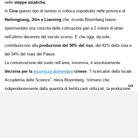
nelle
steppe asiatiche.
In
Cina
questo tipo di terreno si colloca soprattutto nelle province di
Heilongjiang, Jilin e Liaoning
che, ricorda Bloomberg hanno
sperimentato una crescita delle coltivazioni pari a 2 milioni di ettari
nell’ultimo decennio del secolo scorso. E che oggi, da sole,
contribuiscono alla
produzione del 50% del riso
, del 41% della soia e
del 34% del mais del Paese.
La conservazione del suolo nell’area, insomma, è assolutamente
decisiva per la
sicurezza alimentare
cinese
. “I ricercatori della locale
Accademia delle Scienze”, rileva Bloomberg, “stimano che,
indipendentemente dalla quantità di fertilizzanti utilizzati, la produzione
di soia diminuirebbe del 40-60% e che il mais crescerebbe a malapena
se, nello scenario più estremo, tutto il suolo nero dovesse scomparire
dalla regione”.
Il fattore climatico dall’Ucraina alla Cina