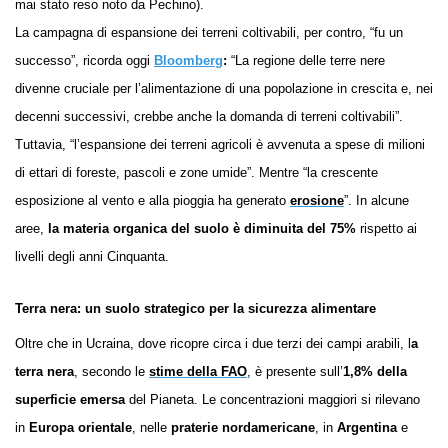
mai stato reso noto da Pechino).
La campagna di espansione dei terreni coltivabili, per contro, “fu un
successo”, ricorda oggi
Bloomberg
:
“La regione delle terre nere
divenne cruciale per l’alimentazione di una popolazione in crescita e, nei
decenni successivi, crebbe anche la domanda di terreni coltivabili”.
Tuttavia, “l’espansione dei terreni agricoli è avvenuta a spese di milioni
di ettari di foreste, pascoli e zone umide”. Mentre “la crescente
esposizione al vento e alla pioggia ha generato
erosione
”. In alcune
aree,
la materia organica del suolo è diminuita del 75%
rispetto ai
livelli degli anni Cinquanta.
Terra nera: un
suolo strategico per la sicurezza alimentare
Oltre che in Ucraina, dove ricopre circa i due terzi dei campi arabili, l
a
terra nera
, secondo le
stime della FAO
, è presente sull’
1,8% della
superficie emersa
del Pianeta. Le concentrazioni maggiori si rilevano
in
Europa orientale
, nelle
praterie nordamericane
, in
Argentina
e