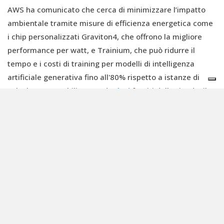
AWS ha comunicato che cerca di minimizzare l’impatto
ambientale tramite misure di efficienza energetica come
i chip personalizzati Graviton4, che offrono la migliore
performance per watt, e Trainium, che può ridurre il
tempo e i costi di training per modelli di intelligenza
artificiale generativa fino all'80% rispetto a istanze di
calcolo comparabili. Secondo
dati
forniti dall’azienda, il
passaggio a chip progettati da AWS come Trainium e
Inferentia può ridurre le emissioni di carbonio fino all'81%
per i carichi di lavoro di AI rispetto alle istanze cloud
standard, e i data center AWS in Europa sono 3,3 volte più
efficienti a livello energetico e possono ridurre le
emissioni di carbonio fino al 99% rispetto ai data center
on-premise, grazie a fattori come una maggiore
utilizzazione delle risorse, una migliore efficienza di
raffreddamento e l'approvvigionamento di energia