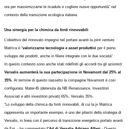
ora per massimizzarne le ricadute e cogliere nuove opportunità” nel
contesto della transizione ecologica italiana.
Una sinergia per la chimica da fonti rinnovabili
L’obiettivo del rinnovato impegno nel portare avanti la joint venture
Matrìca è “
valorizzarne tecnologie e asset produttivi
per il pieno
sviluppo dei prodotti, anche in filiere integrate con le due società”.
In questo contesto sono anche stati
ridefiniti gli accordi tra gli azionisti:
Versalis aumenterà la sua partecipazione in Novamont dal 25% al
35%
. Al termine di questo riassetto la compagine Novamont è così
configurata: Mater-Bi (detenuta da NB Renaissance, Investitori
Associati e altri investitori privati) 65%, Versalis 35%.
“Lo sviluppo della chimica da fonti rinnovabili, di cui la jv Matrìca
rappresenta un importante esempio, è uno dei pilastri della strategia di
Versalis, in linea con il percorso di transizione energetica portato avanti
da Eni. - ha commentato
l’Ad di Versalis Adriano Alfani
- Questo