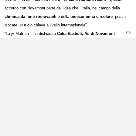
accordo con Novamont parte dall’idea che l’Italia, nel campo della
chimica da fonti rinnovabili
e della
bioeconomia circolare
, possa
giocare un ruolo chiave a livello internazionale”.
“La jv Matrìca –
ha dichiarato
Catia Bastioli, Ad di Novamont
-
rappresenta oggi una piattaforma di chimica da fonti rinnovabili a livello
industriale, con impianti e prodotti unici nel loro genere sui quali si può
ulteriormente costruire in termini di tecnologie, prodotti e progettualità
che guardano anche ai
settori dell'agricoltura, dell'energia e dei
bioprodotti.
Questo aspetto è particolarmente rilevante in questo
momento in cui il nostro Paese deve accelerare la transizione ecologica
in maniera decisa facendo leva su settori in cui possa vantare una
posizione di leadership”.
Immagine: Novamont, stabilimento di Terni
© riproduzione riservata