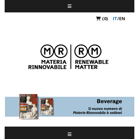
(0)
IT
/
EN