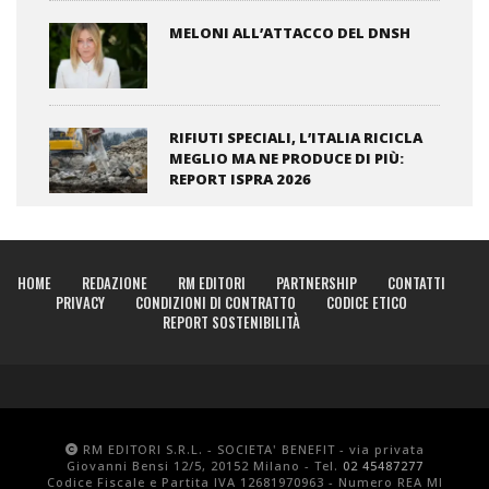
MELONI ALL’ATTACCO DEL DNSH
RIFIUTI SPECIALI, L’ITALIA RICICLA
MEGLIO MA NE PRODUCE DI PIÙ:
REPORT ISPRA 2026
HOME
REDAZIONE
RM EDITORI
PARTNERSHIP
CONTATTI
PRIVACY
CONDIZIONI DI CONTRATTO
CODICE ETICO
REPORT SOSTENIBILITÀ
RM EDITORI S.R.L. - SOCIETA' BENEFIT - via privata
Giovanni Bensi 12/5, 20152 Milano - Tel.
02 45487277
Codice Fiscale e Partita IVA 12681970963 - Numero REA MI