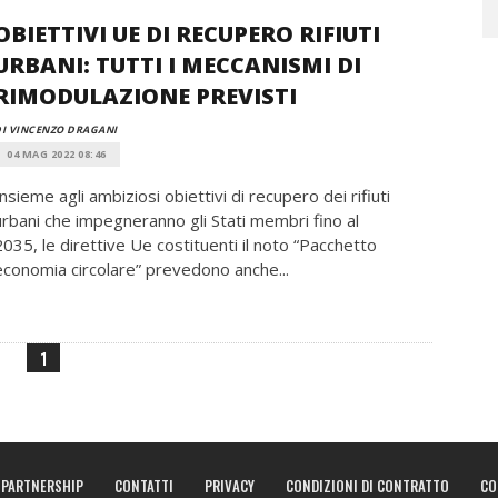
OBIETTIVI UE DI RECUPERO RIFIUTI
URBANI: TUTTI I MECCANISMI DI
RIMODULAZIONE PREVISTI
I VINCENZO DRAGANI
04 MAG 2022 08:46
Insieme agli ambiziosi obiettivi di recupero dei rifiuti
urbani che impegneranno gli Stati membri fino al
2035, le direttive Ue costituenti il noto “Pacchetto
economia circolare” prevedono anche...
1
PARTNERSHIP
CONTATTI
PRIVACY
CONDIZIONI DI CONTRATTO
CO