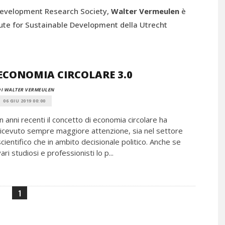
 Development Research Society,
Walter Vermeulen
è
tute for Sustainable Development della Utrecht
ECONOMIA CIRCOLARE 3.0
I WALTER VERMEULEN
06 GIU 2019 00:00
In anni recenti il concetto di economia circolare ha
ricevuto sempre maggiore attenzione, sia nel settore
scientifico che in ambito decisionale politico. Anche se
vari studiosi e professionisti lo p...
1