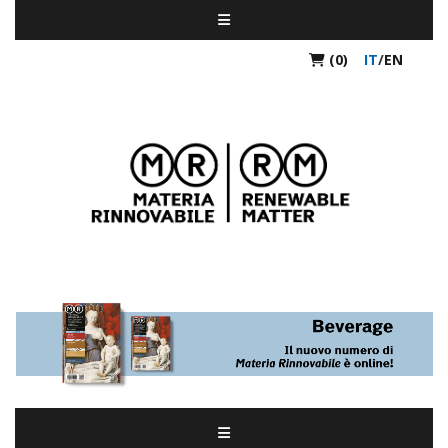
(0)
IT
/
EN