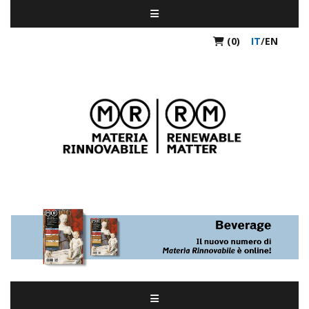
(0)
IT
/
EN