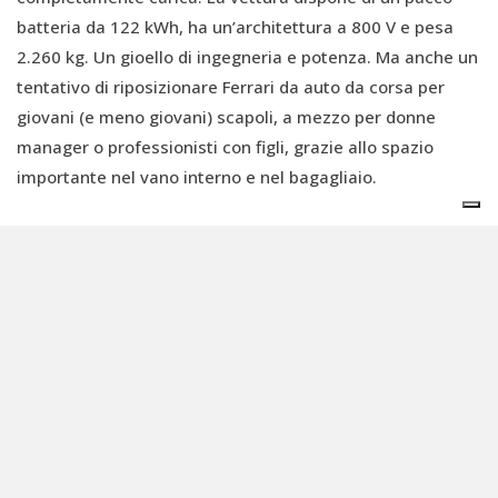
batteria da 122 kWh, ha un’architettura a 800 V e pesa
2.260 kg. Un gioello di ingegneria e potenza. Ma anche un
tentativo di riposizionare Ferrari da auto da corsa per
giovani (e meno giovani) scapoli, a mezzo per donne
manager o professionisti con figli, grazie allo spazio
importante nel vano interno e nel bagagliaio.
Mentre i testosteronici maschi italiani e tedeschi si
sciolgono in bile sui social, il resto del mondo applaude a
Ferrari per il simbolo e il coraggio. Certo, è una supercar,
inaccessibile se non all’inviso 1% degli ultraricchi. E,
certo, Ferrari non smetterà di produrre motori a
combustione, ma, quando una vettura simbolo getta il
cuore oltre l’ostacolo e abbraccia l’elettrico, significa
stabilire, una volta per tutte, un punto di non ritorno nel
phase-out delle fonti fossili.