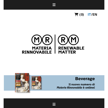
(0)
IT
/
EN