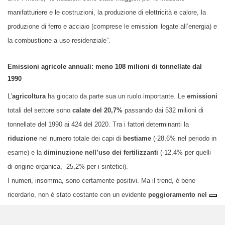
manifatturiere e le costruzioni, la produzione di elettricità e calore, la
produzione di ferro e acciaio (comprese le emissioni legate all’energia) e
la combustione a uso residenziale”.
Emissioni agricole annuali: meno 108 milioni di tonnellate dal
1990
L’
agricoltura
ha giocato da parte sua un ruolo importante. Le
emissioni
totali del settore sono
calate del 20,7%
passando dai 532 milioni di
tonnellate del 1990 ai 424 del 2020. Tra i fattori determinanti la
riduzione
nel numero totale dei capi di
bestiame
(-28,6% nel periodo in
esame) e la
diminuzione nell’uso dei fertilizzanti
(-12,4% per quelli
di origine organica, -25,2% per i sintetici).
I numeri, insomma, sono certamente positivi. Ma il trend, è bene
ricordarlo, non è stato costante con un evidente
peggioramento nel
XXI secolo
. A dicembre, infatti, la stessa Agenzia per l’Ambiente
aveva
segnalato
come tra il 2005 e il 2019 si fosse registrato un