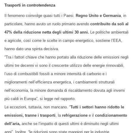
Trasporti in controtendenza
Il fenomeno coinvolge quasi tutti i Paesi.
Regno Unito e Germania
, in
particolare, hanno avuto un ruolo primario avendo
contribuito da soli al
47% della riduzione netta degli ultimi 30 anni.
Le politiche ambientali
e agricole, così come le scelte in campo energetico, sostiene l’EEA,
hanno dato una spinta decisiva.
“Tra i fattori chiave che hanno portato alla riduzione delle emissioni negli
ultimi tre decenni vi sono il crescente utilizzo delle energie rinnovabili,
l’uso di combustibili fossili a minore intensità di carbonio e i
miglioramenti nell’efficienza energetica, i cambiamenti strutturali
nell’economia, la minore domanda di riscaldamento dovuta agli inverni
più caldi in Europa”, si legge nel rapporto.
Le eccezioni, tuttavia, non mancano. “
Tutti i settori hanno ridotto le
emissioni, tranne i trasporti
, la
refrigerazione
e il
condizionamento
dell’aria,
anche se l’impatto di questi ultimi è diminuito negli ultimi
anni”. Inoltre, “le riduzioni sono state maggiori per le industrie