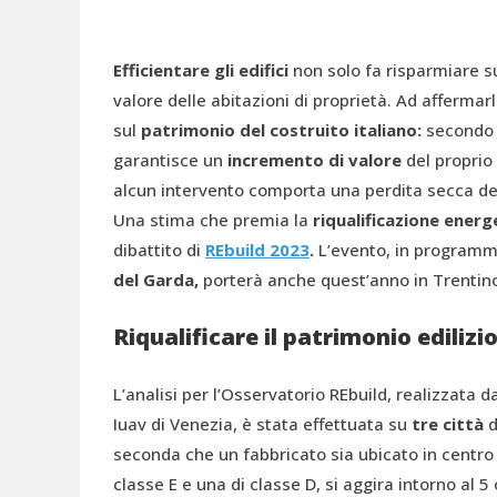
Efficientare gli edifici
non solo fa risparmiare s
valore delle abitazioni di proprietà. Ad affermar
sul
patrimonio del costruito italiano:
secondo 
garantisce un
incremento di valore
del proprio
alcun intervento comporta una perdita secca del
Una stima che premia la
riqualificazione ener
dibattito di
REbuild 2023
.
L’evento, in programm
del Garda,
porterà anche quest’anno in Trentino t
Riqualificare il patrimonio edilizio
L’analisi per l’Osservatorio REbuild, realizzata d
Iuav di Venezia, è stata effettuata su
tre città
d
seconda che un fabbricato sia ubicato in centro o
classe E e una di classe D, si aggira intorno al 5