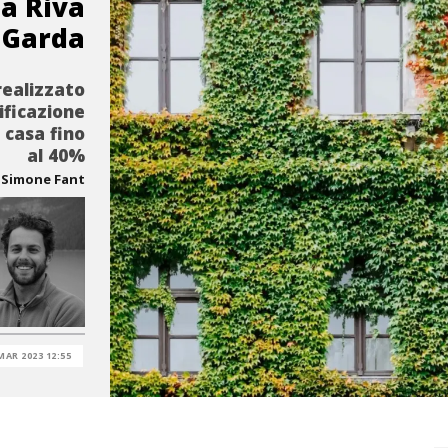
 a Riva
 Garda
realizzato
lificazione
 casa fino
al 40%
Simone Fant
MAR 2023 12:55