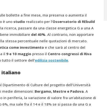
ulle bollette a fine mese, ma preserva o aumenta il
lo è uno
studio
realizzato per l’
Osservatorio di REbuild
la ricerca, passare da una classe energetica G a una A
 bene immobiliare
del 40%
. Al contrario, non apportare
la stessa percentuale nelle quotazioni di mercato.
getica come investimento
e che sarà al centro del
a il
9 e 10 maggio
presso il
Centro
c
ongressi di Riva
utto il settore dell’
edilizia sostenibile
.
 italiano
al Dipartimento di Culture del progetto dell’Università
i medie dimensioni:
Bergamo, Mestre e Padova
. A
 in periferia, la variazione di valore fra un’abitazione di
 o 6%, ma sale fra il 14 e il 18% se si passa da una G a