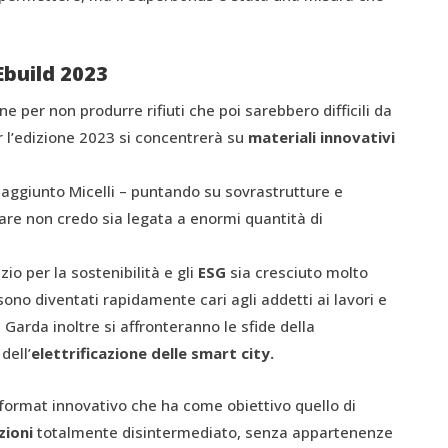
Ebuild 2023
e per non produrre rifiuti che poi sarebbero difficili da
r l’edizione 2023 si concentrerà su
material
i
innovativi
aggiunto Micelli – puntando su sovrastrutture e
olare non credo sia legata a enormi quantità di
zio per la sostenibilità e gli
ESG
sia cresciuto molto
sono diventati rapidamente cari agli addetti ai lavori e
Garda inoltre si affronteranno le sfide della
dell’
elettrificazione delle smart city.
n format innovativo che ha come obiettivo quello di
uzioni
totalmente disintermediato, senza appartenenze