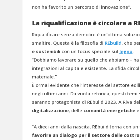
non ha favorito un percorso di innovazione”.
La riqualificazione è circolare a R
Riqualificare senza demolire è un’ottima soluzion
smaltire. Questa è la filosofia di
REbuild
, che pe
e sostenibili
con un focus speciale sul
legno
.
“Dobbiamo lavorare su quello che abbiamo – ha 
integrazioni al capitale esistente. La sfida circ
materiale.”
È ormai evidente che l’interesse del settore edili
negli ultimi anni. Da vuota retorica, questi temi 
saranno protagonista di REbuild 2023. A Riva del 
digitalizzazione
, delle
comunità energetiche
e 
“A dieci anni dalla nascita, REbuild torna con u
favorire un dialogo per il settore delle costr