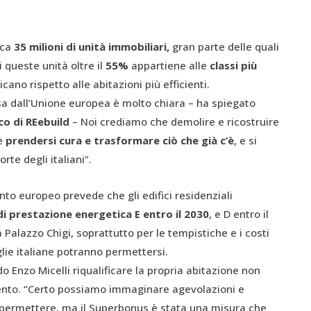
rca
35 milioni di unità immobiliar
i
,
gran parte delle quali
 queste unità oltre il
55%
appartiene alle
classi più
no rispetto alle abitazioni più efficienti.
sa dall’Unione europea è molto chiara – ha spiegato
co di REebuild
– Noi crediamo che demolire e ricostruire
 è
prendersi cura e trasformare ciò che già c’è
, e si
rte degli italiani”.
to europeo prevede che gli edifici residenziali
di prestazione energetica E entro il 2030
, e D entro il
Palazzo Chigi, soprattutto per le tempistiche e i costi
glie italiane potranno permettersi.
o Enzo Micelli riqualificare la propria abitazione non
nto. “Certo possiamo immaginare agevolazioni e
 permettere, ma il Superbonus è stata una misura che