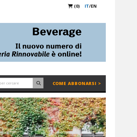
(0)
IT
/
EN
COME ABBONARSI >