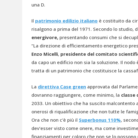
una D.
Il
patrimonio edilizio italiano
è costituito da ci
risalgono a prima del 1971. Secondo lo studio, di
energivore,
presentando consumi che si decuplica
“La direzione di efficientamento energetico pre
Enzo Micelli
,
presidente del comitato scientifi
da capo un edificio non sia la soluzione. Il nodo
tratta di un patrimonio che costituisce la cassafo
La
direttiva Case green
approvata dal Parlamen
dovranno raggiungere, come minimo, la
classe 
2033. Un obiettivo che ha suscito malcontento a 
onerosi di riqualificazione che non tutte le fami
Ora che non c’è più il
Superbonus 110%
, second
dev’esser visto come onere, ma come investime
finanziamenti per coloro che non se lo possono