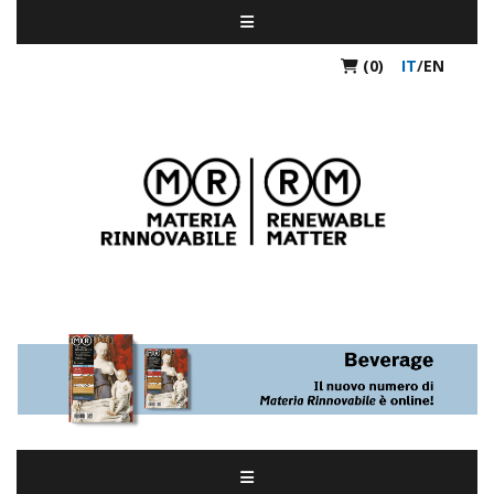
(0)
IT
/
EN