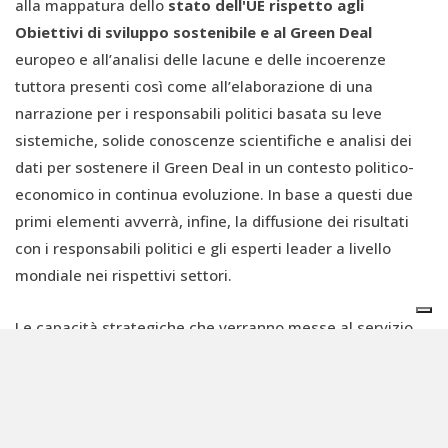
alla mappatura dello
stato dell'UE rispetto agli
Obiettivi di sviluppo sostenibile e al Green Deal
europeo e all’analisi delle lacune e delle incoerenze
tuttora presenti così come all’elaborazione di una
narrazione per i responsabili politici basata su leve
sistemiche, solide conoscenze scientifiche e analisi dei
dati per sostenere il Green Deal in un contesto politico-
economico in continua evoluzione. In base a questi due
primi elementi avverrà, infine, la diffusione dei risultati
con i responsabili politici e gli esperti leader a livello
mondiale nei rispettivi settori.
Le capacità strategiche che verranno messe al servizio
dell’UE vogliono essere indipendenti, trasparenti,
basate
sulla scienza
e non politiche.
“Al centro dell'Hub c'è l'impegno a fornire soluzioni
attuabili, radicate in decenni di ricerca collettiva e di