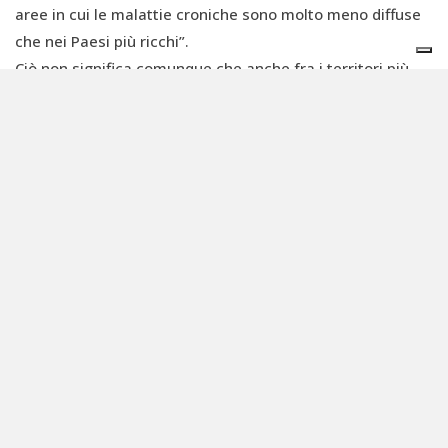
aree in cui le malattie croniche sono molto meno diffuse
che nei Paesi più ricchi”.
Ciò non significa comunque che anche fra i territori più
poveri il declino degli impollinatori non sia comunque un
problema. In Paesi come
Indonesia, Vietnam e Myanmar
,
il consumo di frutta è diminuito del 7-15% a causa del
declino di api e altri insetti, un tasso mediamente
superiore a quello registrato in altri Stati. E gli stessi
Paesi soffrono di tassi di ictus decisamente più alti
rispetto alla media globale.
Preoccupazioni e soluzioni per il futuro
Peraltro, l’
aumento della popolazione umana
a livello
mondiale, che ha già superato gli 8 miliardi di individui ed
è stimata a 9,7 miliardi entro metà secolo, non potrà che
peggiorare le stime. Aumenterà infatti la
richiesta di