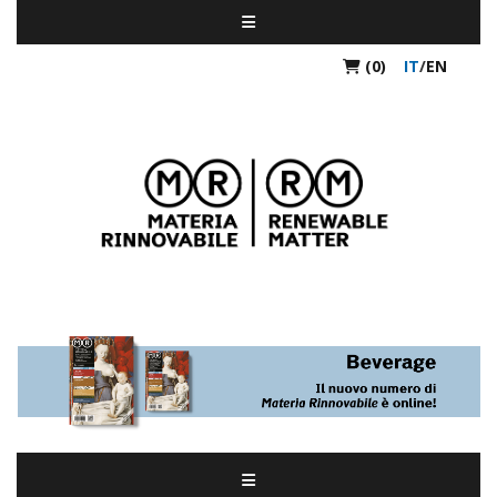
(0)
IT
/
EN