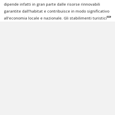
dipende infatti in gran parte dalle risorse rinnovabili
garantite dall’habitat e contribuisce in modo significativo
all’economia locale e nazionale. Gli stabilimenti turistici
del parco e delle aree circostanti
danno lavoro a più di
1.000 persone
locali, generando un
indotto di 4 milioni
di dollari
all'anno.
Estrazione di rame in Zambia e
transizione energetica
Il rame è il metallo dell’elettrificazione ed è essenziale
per tutti i piani di transizione energetica. Nel giugno 2022
il report
The Future of Copper
sottolineava come il
raggiungimento degli obiettivi di decarbonizzazione
implicano un potenziale
raddoppio della domanda di
rame entro il 2050
. Tradotto: nuove alleanze
commerciali e nuove estrazioni, che però non sempre