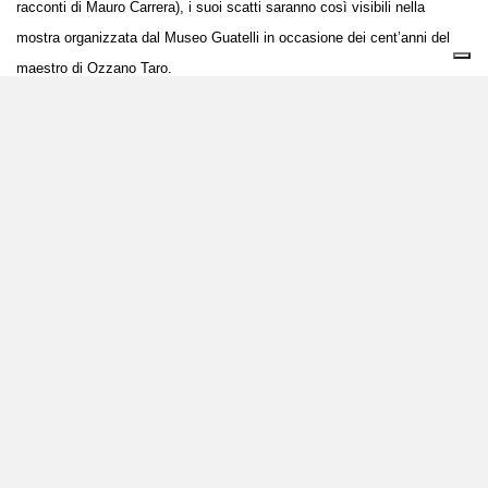
racconti di Mauro Carrera), i suoi scatti saranno così visibili nella
mostra organizzata dal Museo Guatelli in occasione dei cent’anni del
maestro di Ozzano Taro.
Domenica 27 giugno alle 16,00
si potrà assistere alla presentazione
del libro e all’inaugurazione della mostra, a
ingresso gratuito
.
Per tutto il pomeriggio di domenica a partire dalle ore 15.00, saranno
inoltre previste
visite guidate al Museo
con partenza ogni trenta
minuti,
ma
solo su prenotazione.
Per informazioni:
https://www.museoguatelli.it/visitaci/
Immagine: una stanza del Museo Guatelli, ph Mauro Davoli
© riproduzione riservata