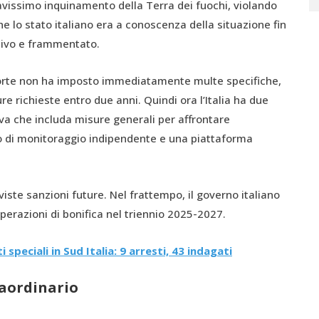
ravissimo inquinamento della Terra dei fuochi, violando
o che lo stato italiano era a conoscenza della situazione fin
divo e frammentato.
 Corte non ha imposto immediatamente multe specifiche,
re richieste entro due anni. Quindi ora l’Italia ha due
va che includa misure generali per affrontare
di monitoraggio indipendente e una piattaforma
ste sanzioni future. Nel frattempo, il governo italiano
operazioni di bonifica nel triennio 2025-2027.
uti speciali in Sud Italia: 9 arresti, 43 indagati
raordinario