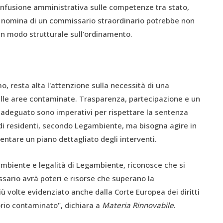
onfusione amministrativa sulle competenze tra stato,
La nomina di un commissario straordinario potrebbe non
in modo strutturale sull'ordinamento.
 resta alta l'attenzione sulla necessità di una
elle aree contaminate. Trasparenza, partecipazione e un
 adeguato sono imperativi per rispettare la sentenza
i di residenti, secondo Legambiente, ma bisogna agire in
entare un piano dettagliato degli interventi.
ambiente e legalità di Legambiente, riconosce che si
issario avrà poteri e risorse che superano la
volte evidenziato anche dalla Corte Europea dei diritti
orio contaminato", dichiara a
Materia Rinnovabile
.