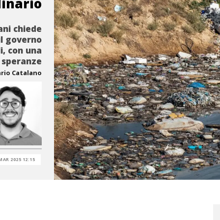
inario
ani chiede
il governo
li, con una
e speranze
rio Catalano
MAR 2025 12:15