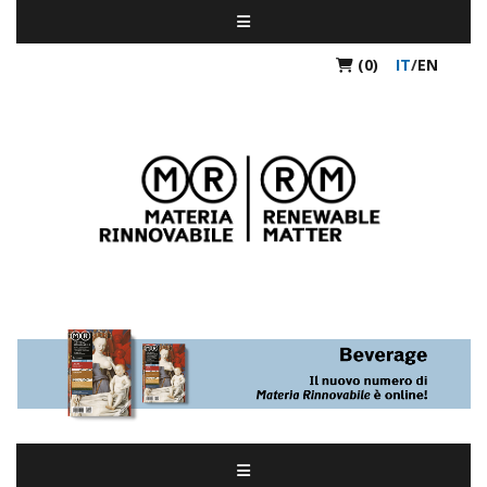
(0)
IT
/
EN