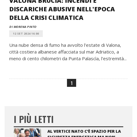
VALONA BRUCIA: INCENDI E
DISCARICHE ABUSIVE NELL'EPOCA
DELLA CRISI CLIMATICA
DI MORENA PINTO
12 SET 2024 16:00
Una nube densa di fumo ha avvolto l’estate di Valona,
città costiera albanese affacciata sul mar Adriatico, a
meno di cento chilometri da Punta Palascìa, l’estremità...
1
I PIÙ LETTI
AL VERTICE NATO C’È SPAZIO PER LA