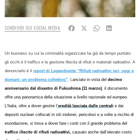
CONDIVIDI SUI SOCIAL MEDIA:
Un
business
su cui la criminalità organizzata ha già da tempo puntato
gli occhi è il traffico e la gestione illecita di rifiuti e material
i
radioattiv
i
. A
denunciarlo è il
report di Legambiente
“
Rifiuti radioattivi ieri, oggi e
domani: un problema collettivo
”
.
L
anciato in vista del
decimo
anniversario
dal disastro
di Fukushima
(11 marzo)
,
il document
o
offre
una panoramica della situazione a livello nazionale ed europeo.
L’Italia, oltre a dover gestire l
’
eredità lasciata dalle centrali
e dai
depositi nucleari collocati in siti inidonei, pericolosi e
a volte
a rischio di
esondazione, si trova a dover far
e
i conti con il grande problema del
traffico illecito di rifiuti radioattivi,
causat
o
anche dall’elevato
costo