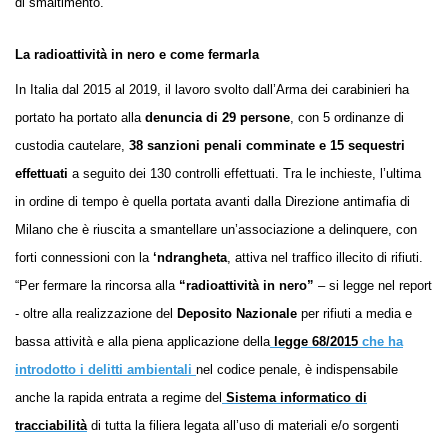
di smaltimento.
La radioattività in nero e come fermarla
I
n Italia dal 2015 al 2019, il lavoro svolto dall’Arma dei carabinieri ha
portato ha portato alla
denuncia di 29 persone
, con 5 ordinanze di
custodia cautelare,
38 sanzioni penali comminate e 15 sequestri
effettuati
a seguito dei 130 controlli effettuati. Tra le inchieste, l’ultima
in ordine di tempo è quella portata avanti dalla Direzione antimafia di
Milano che è riuscita a smantellare un’associazione a delinquere, con
forti connessioni con la
‘ndrangheta
, attiva nel traffico illecito di rifiuti.
“Per fermare la rincorsa alla
“radioattività in nero”
– si legge nel report
- oltre alla realizzazione del
D
eposito
N
azionale
per
rifiuti a media e
bassa attività e alla piena applicazione della
legge 68/2015
che ha
introdotto i delitti ambientali
nel codice penale, è indispensabile
anche la rapida entrata a regime
del
Sistema informatico di
tracciabilità
di tutta la filiera legata all’uso di materiali e/o sorgenti