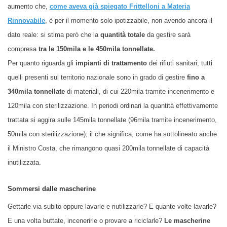
aumento che,
come aveva già spiegato Frittelloni a Materia
Rinnovabile
, è per il momento solo ipotizzabile, non avendo ancora il
dato reale: si stima però che la
quantità totale
da gestire sarà
compresa
tra le 150mila e le 450mila tonnellate.
Per quanto riguarda gli
impianti di trattamento
dei rifiuti sanitari, tutti
quelli presenti sul territorio nazionale sono in grado di gestire
fino a
340mila tonnellate
di materiali, di cui 220mila tramite incenerimento e
120mila con sterilizzazione. In periodi ordinari la quantità effettivamente
trattata si aggira sulle 145mila tonnellate (96mila tramite incenerimento,
50mila con sterilizzazione); il che significa, come ha sottolineato anche
il Ministro Costa, che rimangono quasi 200mila tonnellate di capacità
inutilizzata.
Sommersi dalle mascherine
Gettarle via subito oppure lavarle e riutilizzarle? E quante volte lavarle?
E una volta buttate, incenerirle o provare a riciclarle?
Le mascherine