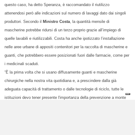
questo caso, ha detto Speranza, è raccomandato il riutilizzo
attenendosi però alle indicazioni sul numero di lavaggi dato dai singoli
produttori. Secondo il
Ministro Costa
, la quantità mensile di
mascherine potrebbe ridursi di un terzo proprio grazie all’impiego di
quelle lavabili e riutilizzabili. Costa ha anche ipotizzato l’installazione
nelle aree urbane di appositi contenitori per la raccolta di mascherine e
guanti, che potrebbero essere posizionati fuori dalle farmacie, come per
i medicinali scaduti.
“È la prima volta che si usano diffusamente guanti e mascherine
chirurgiche nella nostra vita quotidiana e, a prescindere dalla già
adeguata capacità di trattamento o dalle tecnologie di riciclo, tutte le
istituzioni devo tener presente l'importanza della prevenzione a monte
del rifiuto, contro ogni uso indiscriminato. Continueremo perciò ad
approfondire questo aspetto”, ha infine dichiarato il presidente della
Commissione Ecomafie
Stefano Vignaroli.