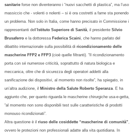
sanitarie
forse non diventeranno i “nuovi sacchetti di plastica”, ma l’uso
massiccio che - volenti o nolenti – si è ora costretti a farne sta ponendo
un problema. Non solo in Italia, come hanno precisato in Commissione i
rappresentanti dell’
Istituto Superiore di Sanità
, il presidente
Silvio
Brusaferro
e la dottoressa
Federica Scaini
, che hanno parlato del
dibattito internazionale sulla possibilità di
ricondizionamento delle
mascherine FFP2 e FFP3
(cioè quelle filtranti). “Il ricondizionamento
porta con sé numerose criticità, soprattutto di natura biologica e
meccanica, oltre che di sicurezza degli operatori addetti alla
sanificazione dei dispositivi, al momento non risolte”, ha spiegato, in
un’altra audizione, il
Ministro della Salute Roberto Speranza
. E ha
aggiunto che, per quanto riguarda le mascherine chirurgiche usa-e-getta,
“al momento non sono disponibili test sulle caratteristiche di prodotti
monouso ricondizionati”.
Altra questione è il
riuso delle cosiddette “mascherine di comunità”
,
ovvero le protezioni non professionali adatte alla vita quotidiana. In