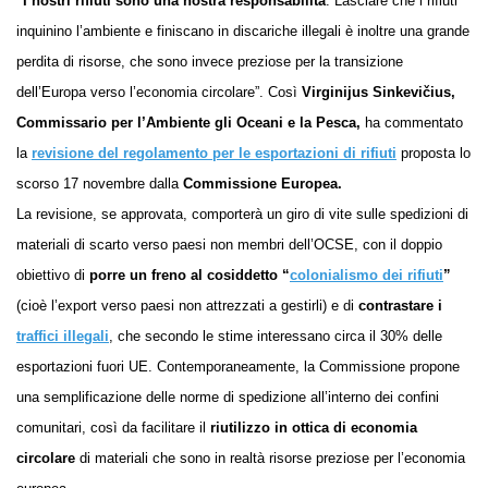
I nostri rifiuti sono una nostra responsabilità
. Lasciare che i rifiuti
inquinino l’ambiente e finiscano in discariche illegali è inoltre una grande
perdita di risorse, che sono invece preziose per la transizione
dell’Europa verso l’economia circolare”. Così
Virginijus Sinkevičius,
Commissario per l’Ambiente gli Oceani e la Pesca,
ha commentato
la
revisione del
regolamento per l
e
esportazion
i
di rifiuti
proposta lo
scorso 17 novembre dalla
Commissione Europea.
La revisione, se approvata, comporterà un giro di vite sulle spedizioni di
materiali di scarto verso paesi non membri dell’OCSE, con il doppio
obiettivo di
porre un freno al cosiddetto “
colonialismo dei rifiuti
”
(cioè l’export verso paesi non attrezzati a gestirli) e di
contrastare i
traffici illegali
, che secondo le stime interessano circa il 30% delle
esportazioni fuori UE. Contemporaneamente, la Commissione propone
una semplificazione delle norme di spedizione all’interno dei confini
comunitari, così da facilitare il
riutilizzo in ottica di economia
circolare
di materiali che sono in realtà risorse preziose per l’economia