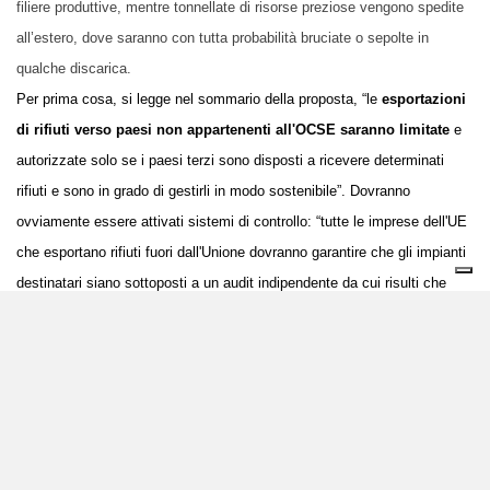
filiere produttive, mentre tonnellate di risorse preziose vengono spedite
all’estero, dove saranno con tutta probabilità bruciate o sepolte in
qualche discarica.
Per prima cosa, si legge nel sommario della proposta, “
l
e
esportazioni
di rifiuti verso paesi non appartenenti all'OCSE saranno limitate
e
autorizzate solo se i paesi terzi sono disposti a ricevere determinati
rifiuti e sono in grado di gestirli in modo sostenibile”.
Dovranno
ovviamente essere attivati sistemi di controllo: “
tutte le imprese dell'UE
che esportano rifiuti fuori dall'Unione dovranno garantire che gli impianti
destinatari siano sottoposti a un audit indipendente da cui risulti che
gestiscono i rifiuti in modo ecologicamente corretto”.
La Commissione intende poi rafforzare l’azione contro i traffici illeciti:
“Per migliorare l'efficienza e l'efficacia del regime di contrasto sarà
istituito un
gruppo UE di garanzia della legalità delle spedizioni di
rifiuti,
sarà conferito all'
Ufficio europeo per la lotta antifrode (OLAF)
il potere di coadiuvare le indagini transnazionali condotte dagli Stati