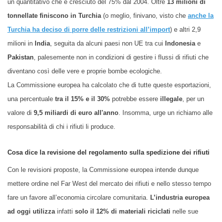
un quantitativo che è cresciuto del 75% dal 2004. Oltre
13 milioni di
tonnellate finiscono in Turchia
(o meglio, finivano, visto che
anche la
Turchia ha deciso di porre delle restrizioni all’import
) e altri 2,9
milioni in
India
, seguita da alcuni paesi non UE tra cui
Indonesia
e
Pakistan
, palesemente non in condizioni di gestire i flussi di rifiuti che
diventano così delle vere e proprie bombe ecologiche.
La Commissione europea ha calcolato che di tutte queste esportazioni,
una percentuale
tra il 15% e il 30%
potrebbe essere
illegale
, per un
valore di
9,5 miliardi di
euro
all'anno
. Insomma, urge un richiamo alle
responsabilità di chi i rifiuti li produce.
Cosa dice la revisione del regolamento sulla spedizione dei rifiuti
Con le revisioni proposte, la Commissione europea intende dunque
mettere ordine nel Far West del mercato dei rifiuti e nello stesso tempo
fare un favore all’economia circolare comunitaria.
L’industria europea
ad oggi utilizza
infatti
solo il 12% di materiali riciclati
nelle sue