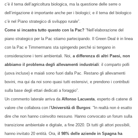
c’è il tema dell’agricoltura biologica, ma la questione delle serre o
dell’irrigazione è importante anche per i biologici; e il tema del biologico
c’è nel Piano strategico di sviluppo rurale”.
C
ome si incastra tutto questo con la Pac?
“
N
ell’elaborazione del
piano strategico per la Pac stiamo partecipando. Il Green Deal è in linea
con la Pac e Timmermans sta spingendo perché si tengano in
considerazione i temi ambientali. Noi,
a differenza di altri Paesi, non
abbiamo il problema degli allevamenti industriali
: il comparto polli
(uova incluse) e maiali sono fuori dalla Pac. Restano gli allevamenti
bovini, ma qui da noi sono quasi tutti estensivi, e prendono i contributi
sulla base degli ettari dedicati a foraggio”.
Un commento laterale arriva da
Alfonso Lacuesta
, esperto di catene di
valore che collabora con l’
Università di Burgos
: “In realtà non è esatto
dire che non hanno coinvolto nessuno. Hanno convocato un forum sulla
transizione ambientale e digitale, a fine 2020. Di tutti gli attori possibili,
hanno invitato 20 entità. Ora,
il 98% delle aziende in Spagna ha