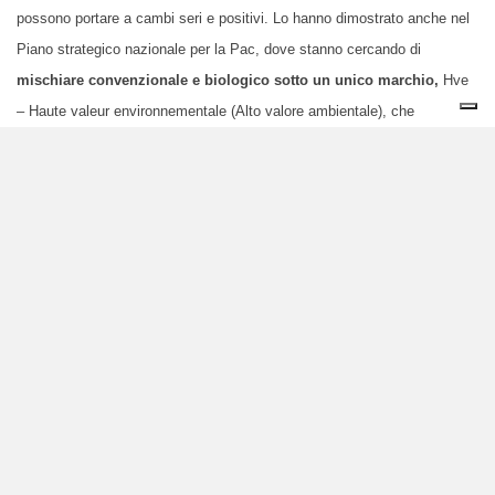
possono portare a cambi seri e positivi. Lo hanno dimostrato anche nel
Piano strategico nazionale per la Pac, dove stanno cercando di
mischiare convenzionale e biologico sotto un unico marchio,
Hve
– Haute valeur environnementale (Alto valore ambientale), che
confonderà i consumatori e danneggerà chi lavora nel biologico: le
condizioni per ottenerlo sono vaghe, e fatte soprattutto di burocrazia e
di misure relative a quanti alberi pianti e quanta diversità hai in azienda,
ma poi come la coltivi questa diversità non importa. I consumatori
vedranno la sigla Hve e penseranno che sia un equivalente del
biologico”.
Ma il Pnrr francese ha un’ottima reputazione, viene citato come
prodotto di una politica consapevole dei problemi ambientali. Non
c’è nulla da salvare?
“Se potessi decidere io, chiederei che si
concentrassero sul tema dei cambiamenti climatici, da cui derivano i
temi dell’agricoltura del futuro e della sicurezza alimentare. Quello che
secondo me si deve fare è condizionare i fondi alla quantità e modalità