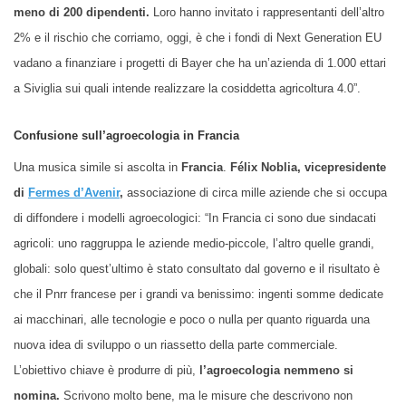
meno di 200 dipendenti.
Loro hanno invitato i rappresentanti dell’altro
2% e il rischio che corriamo, oggi, è che i fondi di Next Generation EU
vadano a finanziare i progetti di Bayer che ha un’azienda di 1.000 ettari
a Siviglia sui quali intende realizzare la cosiddetta agricoltura 4.0”.
Confusione sull’agroecologia in Francia
Una musica simile si ascolta in
Francia
.
Félix Noblia, vicepresidente
di
Fermes d’Avenir
,
associazione di circa mille aziende che si occupa
di diffondere i modelli agroecologici: “In Francia ci sono due sindacati
agricoli: uno raggruppa le aziende medio-piccole, l’altro quelle grandi,
globali: solo quest’ultimo è stato consultato dal governo e il risultato è
che il Pnrr francese per i grandi va benissimo: ingenti somme dedicate
ai macchinari, alle tecnologie e poco o nulla per quanto riguarda una
nuova idea di sviluppo o un riassetto della parte commerciale.
L’obiettivo chiave è produrre di più,
l’agroecologia nemmeno si
nomina.
Scrivono molto bene, ma le misure che descrivono non