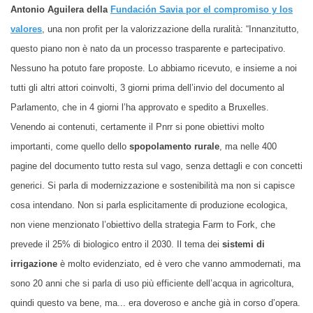
Antonio Aguilera della
Fundación Savia por el compromiso y los
valores
, una non profit per la valorizzazione della ruralità: “Innanzitutto,
questo piano non è nato da un processo trasparente e partecipativo.
Nessuno ha potuto fare proposte. Lo abbiamo ricevuto, e insieme a noi
tutti gli altri attori coinvolti, 3 giorni prima dell’invio del documento al
Parlamento, che in 4 giorni l’ha approvato e spedito a Bruxelles.
Venendo ai contenuti, certamente il Pnrr si pone obiettivi molto
importanti, come quello dello
spopolamento rurale
, ma nelle 400
pagine del documento tutto resta sul vago, senza dettagli e con concetti
generici. Si parla di modernizzazione e sostenibilità ma non si capisce
cosa intendano. Non si parla esplicitamente di produzione ecologica,
non viene menzionato l’obiettivo della strategia Farm to Fork, che
prevede il 25% di biologico entro il 2030. Il tema dei
sistemi di
irrigazione
è molto evidenziato, ed è vero che vanno ammodernati, ma
sono 20 anni che si parla di uso più efficiente dell’acqua in agricoltura,
quindi questo va bene, ma... era doveroso e anche già in corso d’opera.