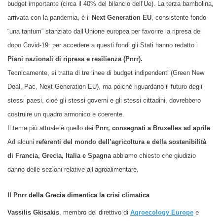
budget importante (circa il 40% del bilancio dell’Ue). La terza bambolina,
arrivata con la pandemia, è il
Next Generation EU
, consistente fondo
“una tantum” stanziato dall’Unione europea per favorire la ripresa del
dopo Covid-19: per accedere a questi fondi gli Stati hanno redatto i
Piani nazionali di ripresa e resilienza
(Pnrr).
Tecnicamente, si tratta di tre linee di budget indipendenti (Green New
Deal, Pac, Next Generation EU), ma poiché riguardano il futuro degli
stessi paesi, cioè gli stessi governi e gli stessi cittadini, dovrebbero
costruire un quadro armonico e coerente.
Il tema più attuale è quello dei
Pnrr, consegnati a Bruxelles ad aprile
.
Ad alcuni
referenti del mondo dell’agricoltura e della sostenibilità
di Francia, Grecia, Italia e Spagna
abbiamo chiesto che giudizio
danno delle sezioni relative all’agroalimentare.
Il Pnrr della Grecia dimentica la crisi climatica
Vassilis Gkisakis
, membro del direttivo di
Agroecology Europe
e