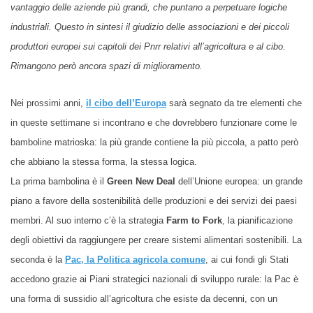
vantaggio delle aziende più grandi, che puntano a perpetuare logiche
industriali. Questo in sintesi il giudizio delle associazioni e dei piccoli
produttori
europei
sui capito
li
dei Pnrr relativi all’agricoltura
e al cibo
.
Rimangono però ancora spazi di miglioramento.
Nei prossimi anni,
il cibo dell’
E
uropa
sarà segnato da tre elementi che
in queste settimane si incontrano e che dovrebbero funzionare come le
bamboline matrioska: la più grande contiene la più piccola, a patto però
che abbiano la stessa forma, la stessa logica.
La prima bambolina è il
Green New Deal
dell’Unione europea: un grande
piano a favore della sostenibilità delle produzioni e dei servizi dei paesi
membri. Al suo interno c’è la strategia
Farm to Fork
, la pianificazione
degli obiettivi da raggiungere per creare sistemi alimentari sostenibili. La
seconda è la
Pac
, la
Politica agricola comune
, ai cui fondi gli Stati
accedono grazie ai Piani strategici nazionali di sviluppo rurale: la Pac è
una forma di sussidio all’agricoltura che esiste da decenni, con un