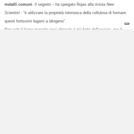
metalli comuni
. Il segreto – ha spiegato Rojas alla rivista
New
Scientist
- “è utilizzare la proprietà intrinseca della cellulosa di formare
questi fortissimi legami a idrogeno”.
Non solo il legno risanato così ottenuto è più forte dell’acciaio, ma il
trattamento può anche essere
ripetuto varie volte sugli stessi pezzi
per prolungarne la vita utile
.
Ora si tratta di capire se il processo sia
scalabile
. Ma secondo Rojas
questo non costituirà un problema, dal momento che tutti i sistemi
utilizzati nell’esperimento sono già noti e diffusi nell’industria nel legno.
Si aprirebbe dunque un’importante via per la valorizzazione di scarti di
legno fino ad ora sottoulizzati.
Immagine: Shutterstock
© riproduzione riservata