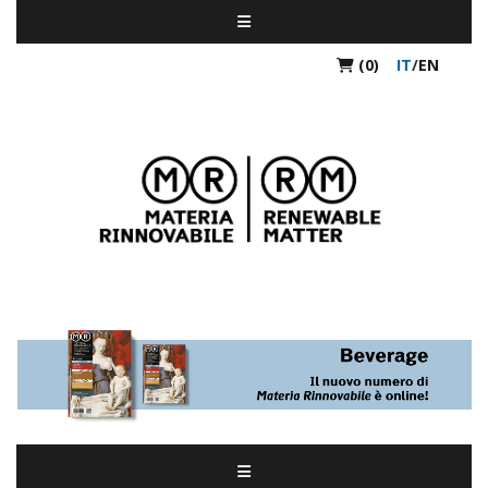
(0)
IT
/
EN