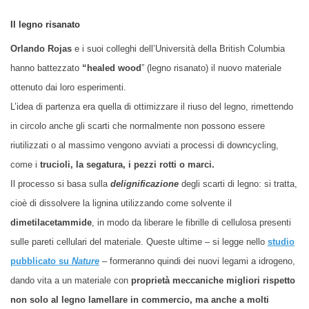
Il legno risanato
Orlando Rojas
e i suoi colleghi dell’Università della British Columbia
hanno battezzato
“healed wood
” (legno risanato) il nuovo materiale
ottenuto dai loro esperimenti.
L’idea di partenza era quella di ottimizzare il riuso del legno, rimettendo
in circolo anche gli scarti che normalmente non possono essere
riutilizzati o al massimo vengono avviati a processi di downcycling,
come i
trucioli, la segatura, i pezzi rotti o marci.
Il processo si basa sulla
delignificazione
degli scarti di legno: si tratta,
cioè di dissolvere la lignina utilizzando come solvente il
dimetilacetammide
, in modo da liberare le fibrille di cellulosa presenti
sulle pareti cellulari del materiale. Queste ultime – si legge nello
studio
pubblicato su
Nature
– formeranno quindi dei nuovi legami a idrogeno,
dando vita a un materiale con
proprietà meccaniche migliori rispetto
non solo al legno lamellare in commercio, ma anche a molti