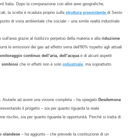
ord Italia. Dopo la comparazione con altre aree geografiche,
ali, la scelta è ricaduta proprio sulla
struttura preesistente
di Sesto.
punto di vista ambientale che sociale – una simile realtà industriale
 sull'area grazie al riutilizzo perpetuo della materia e alla
riduzione
idurrà le emissioni dei gas ad effetto serra dell'80% rispetto agli attuali
onitoraggio continuo dell’aria, dell’acqua
e di alcuni aspetti
i
simbiosi
che in effetti non è solo
industriale
, ma soprattutto
to. Aiutarle ad avere una visione completa – ha spiegato
Desdemona
 presentando il progetto – sia per quanto riguarda la reale
ne rischio, sia per quanto riguarda le opportunità. Perché si tratta di
o olandese
– ha aggiunto – che prevede la costituzione di un