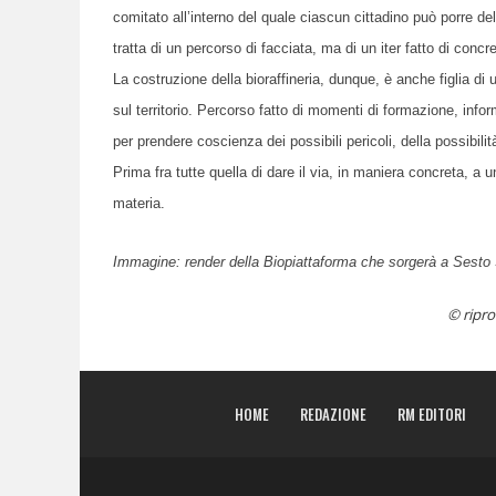
comitato all’interno del quale ciascun cittadino può porre d
tratta di un percorso di facciata, ma di un iter fatto di conc
La costruzione della bioraffineria, dunque, è anche figlia di
sul territorio. Percorso fatto di momenti di formazione, infor
per prendere coscienza dei possibili pericoli, della possibilit
Prima fra tutte quella di dare il via, in maniera concreta, a 
materia.
Immagine: render della Biopiattaforma che sorgerà a Sesto
© ripro
HOME
REDAZIONE
RM EDITORI