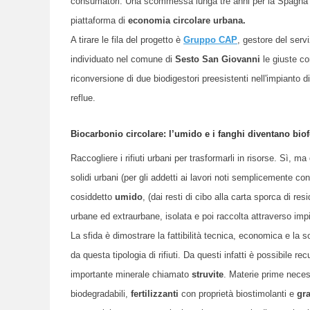
consumatori. Una scommessa lunga tre anni per la Spagna e, 
piattaforma di
economia circolare urbana.
A tirare le fila del progetto è
Gruppo CAP
, gestore del servi
individuato nel comune di
Sesto San Giovanni
le giuste co
riconversione di due biodigestori preesistenti nell'impianto 
reflue.
Biocarbonio circolare: l’umido e i fanghi diventano biofe
Raccogliere i rifiuti urbani per trasformarli in risorse. Sì, m
solidi urbani (per gli addetti ai lavori noti semplicemente c
cosiddetto
umido
, (dai resti di cibo alla carta sporca di res
urbane ed extraurbane, isolata e poi raccolta attraverso imp
La sfida è dimostrare la fattibilità tecnica, economica e la
da questa tipologia di rifiuti. Da questi infatti è possibile 
importante minerale chiamato
struvite
. Materie prime neces
biodegradabili,
fertilizzanti
con proprietà biostimolanti e
gr