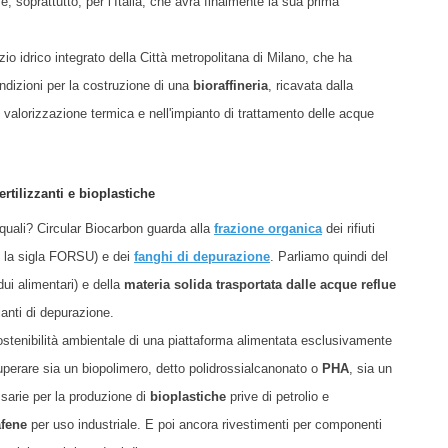
soprattutto, per l’Italia, che avrà finalmente la sua prima
zio idrico integrato della Città metropolitana di Milano, che ha
ndizioni per la costruzione di una
bioraffineria
, ricavata dalla
di valorizzazione termica e nell'impianto di trattamento delle acque
rtilizzanti e bioplastiche
a quali? Circular Biocarbon guarda alla
frazione organica
dei rifiuti
on la sigla FORSU) e dei
fanghi di depurazione
. Parliamo quindi del
idui alimentari) e della
materia solida trasportata dalle acque
reflue
ianti di depurazione.
 sostenibilità ambientale di una piattaforma alimentata esclusivamente
recuperare sia un biopolimero, detto polidrossialcanonato o
PHA
, sia un
sarie per la produzione di
bioplastiche
prive di petrolio e
afene
per uso industriale. E poi ancora rivestimenti per componenti