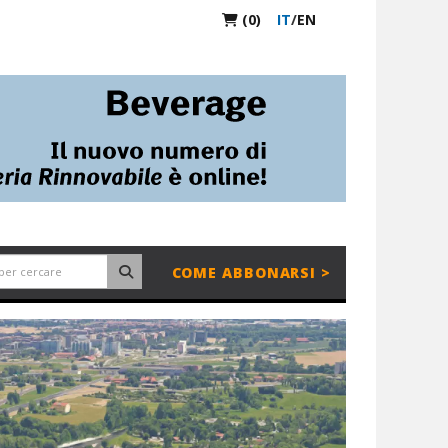
(0)
IT
/
EN
COME ABBONARSI >