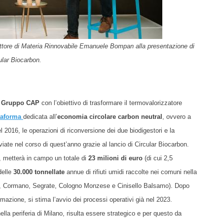
ttore di Materia Rinnovabile Emanuele Bompan alla presentazione di
ular Biocarbon.
l
Gruppo CAP
con l’obiettivo di trasformare il termovalorizzatore
taforma
dedicata all’
economia circolare carbon neutral
, ovvero a
2016, le operazioni di riconversione dei due biodigestori e la
iate nel corso di quest’anno grazie al lancio di Circular Biocarbon.
U, metterà in campo un totale di
23 milioni di euro
(di cui 2,5
delle
30.000 tonnellate
annue di rifiuti umidi raccolte nei comuni nella
llo, Cormano, Segrate, Cologno Monzese e Cinisello Balsamo). Dopo
rmazione, si stima l’avvio dei processi operativi già nel 2023.
lla periferia di Milano, risulta essere strategico e per questo da