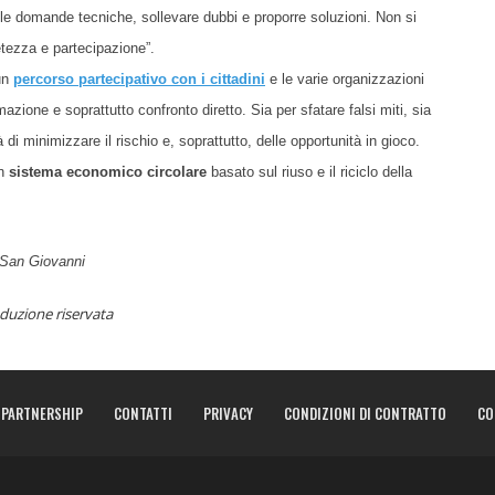
elle domande tecniche, sollevare dubbi e proporre soluzioni. Non si
retezza e partecipazione”.
 un
percorso partecipativo con i cittadini
e le varie organizzazioni
mazione e soprattutto confronto diretto. Sia per sfatare falsi miti, sia
à di minimizzare il rischio e, soprattutto, delle opportunità in gioco.
un
sistema economico circolare
basato sul riuso e il riciclo della
 San Giovanni
duzione riservata
PARTNERSHIP
CONTATTI
PRIVACY
CONDIZIONI DI CONTRATTO
CO