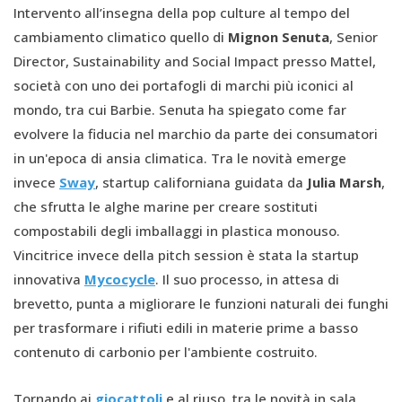
Intervento all’insegna della pop culture al tempo del
cambiamento climatico quello di
Mignon Senuta
, Senior
Director, Sustainability and Social Impact presso Mattel,
società con uno dei portafogli di marchi più iconici al
mondo, tra cui Barbie. Senuta ha spiegato come far
evolvere la fiducia nel marchio da parte dei consumatori
in un'epoca di ansia climatica. Tra le novità emerge
invece
Sway
, startup californiana guidata da
Julia Marsh
,
che sfrutta le alghe marine per creare sostituti
compostabili degli imballaggi in plastica monouso.
Vincitrice invece della pitch session è stata la startup
innovativa
Mycocycle
. Il suo processo, in attesa di
brevetto, punta a migliorare le funzioni naturali dei funghi
per trasformare i rifiuti edili in materie prime a basso
contenuto di carbonio per l'ambiente costruito.
Tornando ai
giocattoli
e al riuso, tra le novità in sala,