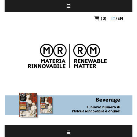
(0)
IT
/
EN