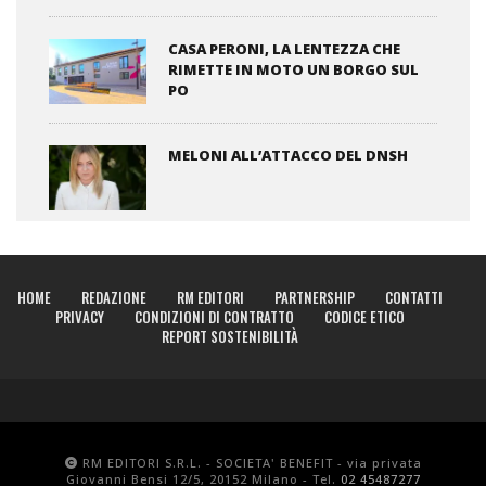
CASA PERONI, LA LENTEZZA CHE
RIMETTE IN MOTO UN BORGO SUL
PO
MELONI ALL’ATTACCO DEL DNSH
HOME
REDAZIONE
RM EDITORI
PARTNERSHIP
CONTATTI
PRIVACY
CONDIZIONI DI CONTRATTO
CODICE ETICO
REPORT SOSTENIBILITÀ
RM EDITORI S.R.L. - SOCIETA' BENEFIT - via privata
Giovanni Bensi 12/5, 20152 Milano - Tel.
02 45487277