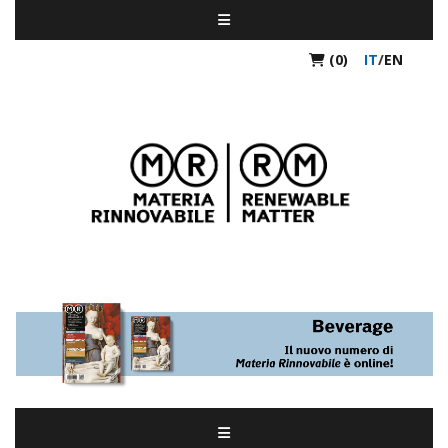
(0)
IT
/
EN