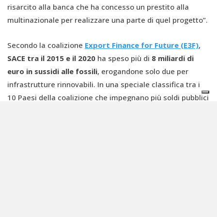
risarcito alla banca che ha concesso un prestito alla
multinazionale per realizzare una parte di quel progetto”.
Secondo la coalizione
Export Finance for Future (E3F)
,
SACE tra il 2015 e il 2020
ha speso più di
8 miliardi di
euro in sussidi alle fossili
, erogandone solo due per
infrastrutture rinnovabili. In una speciale classifica tra i
10 Paesi della coalizione che impegnano più soldi pubblici
per progetti fossili, l’Italia è la più esposta.
Ma non tutti pensano che il lavoro dell’agenzia di credito
all’esportazione italiana debbano rientrare tra i sussidi
ambientalmente dannosi. “Sebbene sia partecipata e
prevalentemente di proprietà dello Stato italiano,
SACE
opera secondo le regole del diritto privato
– dice a
Materia Rinnovabile
Andrea Marroni
, consulente di
MRC
Consultants
–
Si tratta di un servizio di assicurazione a
condizione di mercato, non c'è nessun intervento