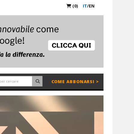
(0)
IT
/
EN
COME ABBONARSI >