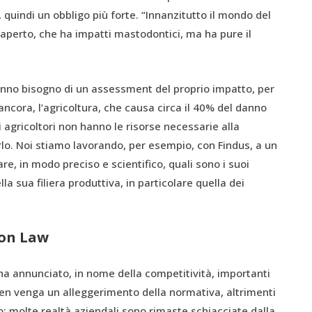
e, quindi un obbligo più forte. “Innanzitutto il mondo del
lo aperto, che ha impatti mastodontici, ma ha pure il
hanno bisogno di un assessment del proprio impatto, per
 ancora, l’agricoltura, che causa circa il 40% del danno
li agricoltori non hanno le risorse necessarie alla
rlo. Noi stiamo lavorando, per esempio, con Findus, a un
e, in modo preciso e scientifico, quali sono i suoi
la sua filiera produttiva, in particolare quella dei
ion Law
a annunciato, in nome della competitività, importanti
Ben venga un alleggerimento della normativa, altrimenti
to: molte realtà aziendali sono rimaste schiacciate dalla