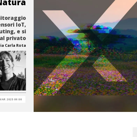
Natura
nitoraggio
nsori IoT,
ting, e si
 al privato
ia Carla Rota
MAR 2025 09:00