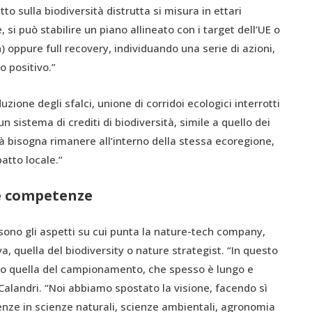
tto sulla biodiversità distrutta si misura in ettari
 si può stabilire un piano allineato con i target dell’UE o
 oppure full recovery, individuando una serie di azioni,
o positivo.”
ione degli sfalci, unione di corridoi ecologici interrotti
 sistema di crediti di biodiversità, simile a quello dei
tà bisogna rimanere all’interno della stessa ecoregione,
atto locale.”
e competenze
no gli aspetti su cui punta la nature-tech company,
, quella del biodiversity o nature strategist. “In questo
lito quella del campionamento, che spesso è lungo e
alandri. “Noi abbiamo spostato la visione, facendo sì
nze in scienze naturali, scienze ambientali, agronomia