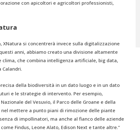
razione con apicoltori e agricoltori professionisti,
natura
, XNatura si concentrerà invece sulla digitalizzazione
n questi anni, abbiamo creato una divisione altamente
e clima, che combina intelligenza artificiale, big data,
a Calandri.
ecisa della biodiversità in un dato luogo e in un dato
uri e le strategie di intervento. Per esempio,
co Nazionale del Vesuvio, il Parco delle Groane e della
, nel mettere a punto piani di rimozione delle piante
esenza di impollinatori, ma anche al fianco delle aziende
 come Findus, Leone Alato, Edison Next e tante altre.”