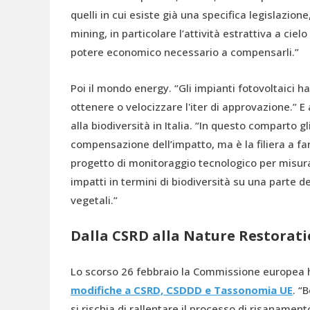
quelli in cui esiste già una specifica legislazion
mining, in particolare l’attività estrattiva a cie
potere economico necessario a compensarli.”
Poi il mondo energy. “Gli impianti fotovoltaici 
ottenere o velocizzare l'iter di approvazione.” E
alla biodiversità in Italia. “In questo comparto g
compensazione dell’impatto, ma è la filiera a fa
progetto di monitoraggio tecnologico per misurar
impatti in termini di biodiversità su una parte del
vegetali.”
Dalla CSRD alla Nature Restorat
Lo scorso 26 febbraio la Commissione europea h
modifiche a CSRD, CSDDD e Tassonomia UE
. “
si rischia di rallentare il processo di risanamen