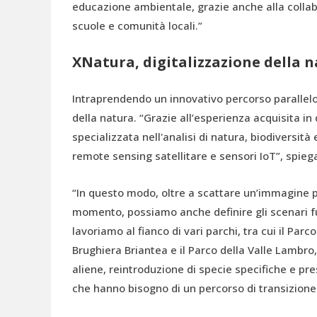
educazione ambientale, grazie anche alla collabo
scuole e comunità locali.”
XNatura, digitalizzazione della 
Intraprendendo un innovativo percorso parallelo
della natura. “Grazie all’esperienza acquisita i
specializzata nell'analisi di natura, biodiversità 
remote sensing satellitare e sensori IoT”, spieg
“In questo modo, oltre a scattare un’immagine pr
momento, possiamo anche definire gli scenari fut
lavoriamo al fianco di vari parchi, tra cui il Par
Brughiera Briantea e il Parco della Valle Lambro
aliene, reintroduzione di specie specifiche e pr
che hanno bisogno di un percorso di transizione