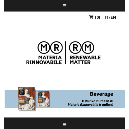
(0)
IT
/
EN