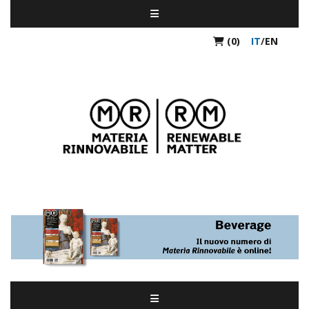
(0)
IT
/
EN