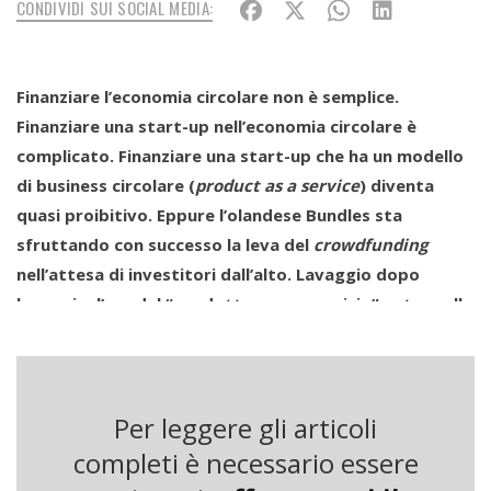
CONDIVIDI SUI SOCIAL MEDIA:
Finanziare l’economia circolare non è semplice.
Finanziare una start-up nell’economia circolare è
complicato. Finanziare una start-up che ha un modello
di business circolare (
product as a service
) diventa
quasi proibitivo. Eppure l’olandese Bundles sta
sfruttando con successo la leva del
crowdfunding
nell’attesa di investitori dall’alto. Lavaggio dopo
lavaggio, l’era del “prodotto come servizio” entra nelle
case e si afferma nel mondo degli elettrodomestici.
“Wij houden van de toekomst”. “Amiamo il futuro”. È con
questa frase e con una serie di magliette e tutine bianche
Per leggere gli articoli
stese ad asciugare al sole che si presenta Bundles,
completi è necessario essere
l’azienda olandese che offre abbonamenti per