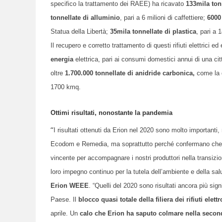
specifico la trattamento dei RAEE) ha ricavato
133mila tonn
tonnellate di alluminio
, pari a 6 milioni di caffettiere;
6000
Statua della Libertà;
35mila tonnellate di plastica
, pari a 
Il
recupero e
corretto trattamento di
questi
rifiuti
elettrici ed
energia
elettrica, pari ai consumi domestici annui di una cit
oltre
1.700.000 tonnellate di anidride carbonica,
come la 
1700 kmq.
Ottimi risultati, nonostante la pandemia
“
I risultati ottenuti da Erion nel 2020 sono molto importanti
Ecodom e Remedia, ma soprattutto perché confermano che la
vincente per accompagnare i nostri
p
roduttori nella transiz
loro impegno continuo per la tutela dell’ambiente e della salu
Erion WEEE
. “Quelli del 2020 sono risultati ancora più sign
Paese. Il
blocco quasi totale della filiera dei rifiuti elett
aprile. Un
calo che Erion ha saputo colmare nella secon