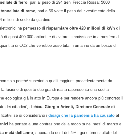
ellate di ferro
, pari al peso di 294 treni Freccia Rossa;
5000
 tonnellate di rame
, pari a 66 volte il peso del rivestimento della
14 milioni di sedie da giardino.
 elettronici
ha permesso di
risparmiare oltre 420 milioni di kWh di
tà di quasi 400.000 abitanti e di evitare l’immissione in atmosfera di
quantità di CO2 che verrebbe assorbita in un anno da un bosco di
, non solo perché superiori a quelli raggiunti precedentemente da
 fusione di queste due grandi realtà rappresenta una scelta
ione ecologica già in atto in Europa e per rendere ancora più concreto il
te dei cittadini”,
dichiara
Giorgio Arienti, Direttore Generale di
ificativi se si considerano i
disagi che la pandemia ha causato
al
ronic
i ha portato a una contrazione della raccolta nei mesi di marzo e
da metà dell'anno
, superando così del 4% i già ottimi risultati del