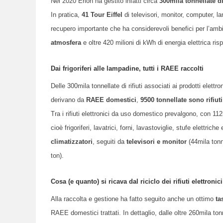
Nel 2020 Erion ha gestito infatti circa
300mila tonnellate d
In pratica,
41 Tour Eiffel
di televisori, monitor, computer, l
recupero importante che ha considerevoli benefici per l’amb
atmosfera
e oltre 420 milioni di kWh di energia elettrica risp
Dai frigoriferi alle lampadine, tutti i
RAEE
raccolti
Delle 300mila tonnellate di rifiuti associati ai prodotti elettro
derivano da
RAEE domestici
,
9500 tonnellate sono rifiut
Tra i rifiuti elettronici da uso domestico prevalgono, con 112m
cioè frigoriferi, lavatrici, forni, lavastoviglie, stufe elettrich
climatizzatori
, seguiti da
televisori e monitor
(44mila tonn
ton).
Cosa (e quanto) si ricava dal riciclo dei rifiuti elettronici
Alla raccolta e gestione ha fatto seguito anche un ottimo
ta
RAEE domestici trattati. In dettaglio, dalle oltre 260mila to