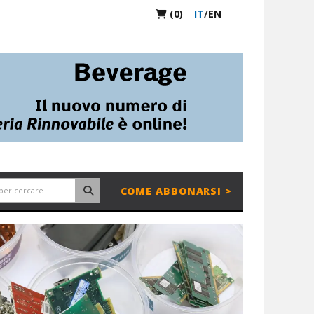
(0)
IT
/
EN
COME ABBONARSI >