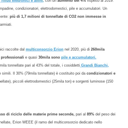
i
rifiuti elettronici e affini,
con un
aumento del 4%
rispetto al 2019.
ampadine, condizionatori, elettrodomestici, pile e accumulatori. Un
iente:
più di 1,7 milioni di tonnellate di CO2 non immesse in
armiati.
nici raccolte dal
multiconsorzio Erion
nel 2020, più di
260mila
i professionali
e quasi
30mila sono
pile e accumulatori
.
ila tonnellate pari al 43% del totale, i cosiddetti
Grandi Bianchi,
e e simili. Il 30% (79mila tonnellate) è costituito poi da
condizionatori e
ellate), piccoli elettrodomestici (25mila ton) e sorgenti luminose (150
sso di riciclo delle materie prime seconde,
pari al
89%
del peso dei
nnellate, Erion WEEE (il ramo del multiconsorzio dedicato nello