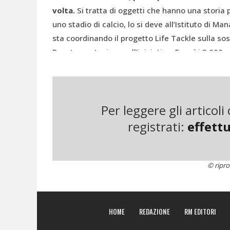
volta.
Si tratta di oggetti che hanno una storia p
uno stadio di calcio, lo si deve all’Istituto di 
sta coordinando il progetto Life Tackle sulla sost
Revet a partecipare all’iniziativa. E così i 3.000 
“Nei seggiolini da stadio il materiale è composto
plasmix” spiega a
Materia Rinnovabile
Diego Bar
differenza di altri prodotti dove si riesce a utiliz
Per leggere gli articol
percentuale è più bassa perché è necessario ris
registrati:
effettu
particolarmente stringenti, per esempio, sul fron
utilizzati dei ritardanti di fiamma”. Il seggiolino
normative che derivano dalla tipologia d’impieg
© ripro
gran numero di persone.
HOME
REDAZIONE
RM EDITORI
Riciclo “limitato”