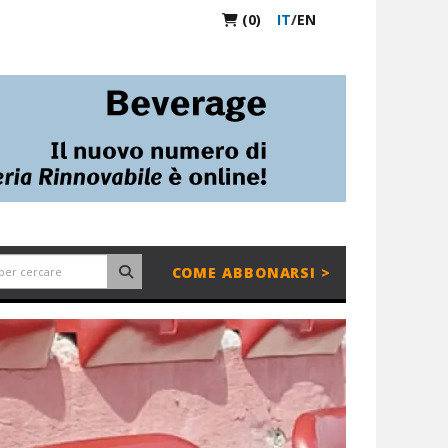
(0)
IT
/
EN
COME ABBONARSI >