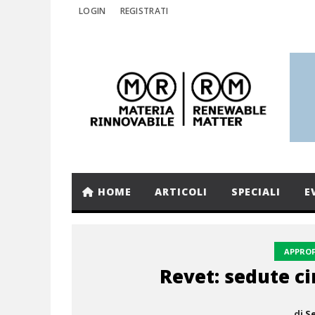
LOGIN
REGISTRATI
HOME
ARTICOLI
SPECIALI
E
APPRO
Revet: sedute ci
di
Se