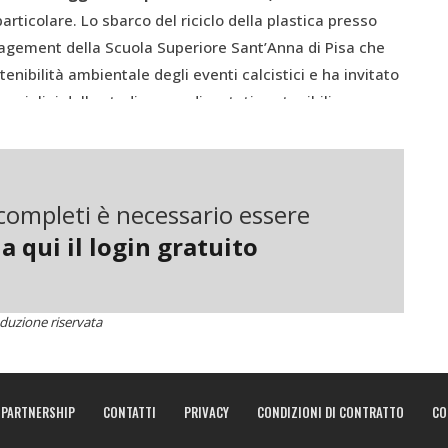
articolare. Lo sbarco del riciclo della plastica presso
Management della Scuola Superiore Sant’Anna di Pisa che
enibilità ambientale degli eventi calcistici e ha invitato
seggiolini dello stadio sono diventati sostenibili.
 per il 40% di plastica riciclata ottenuta dal granulo del
sotti responsabile della comunicazione di Revet. “A
zare il 100% di plastica riciclata, in questo caso la
i completi è necessario essere
pettare le normative europee V2 della Fifa che sono
a qui il login gratuito
te dell’infiammabilità, ragione per la quale sono stati
 da stadio, infatti, deve rispondere a una serie di
o essendo utilizzati in un ambiente dove è presente un
duzione riservata
PARTNERSHIP
CONTATTI
PRIVACY
CONDIZIONI DI CONTRATTO
CO