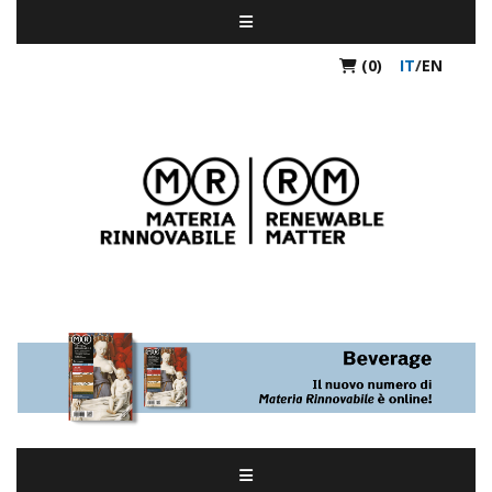
(0)
IT
/
EN