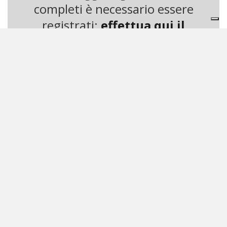
completi è necessario essere
registrati:
effettua qui il
login gratuito
© riproduzione riservata
ARTICOLI CORRELATI
HOME
REDAZIONE
RM EDITORI
PARTNERSHIP
CONTATTI
PRIVACY
CONDIZIONI DI CONTRATTO
CODICE ETICO
REPORT SOSTENIBILITÀ