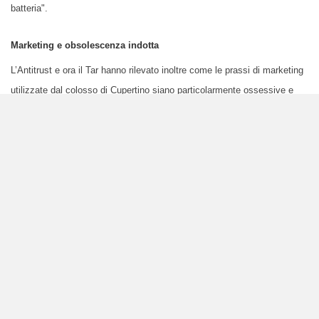
batteria".
Marketing e obsolescenza indotta
L’Antitrust e ora il Tar hanno rilevato inoltre come le prassi di marketing
utilizzate dal colosso di Cupertino siano particolarmente ossessive e
non lascino letteralmente scampo all’utente.
Appena
l’aggiornamento
per lo smartphone è disponibile, infatti, il sistema comincia a inviare
ripetutamente messaggi di sollecito all’utente, che non ha modo di
rifiutarli o evitarli se non scaricando il nuovo programma. Non basta:
una volta premuto il fatidico “
Scarica e installa
”, non è più possibile
tornare indietro alla precedente versione del sistema operativo, neanche
se si riscontrano peggioramenti nel funzionamento del telefono. Cosa
che puntualmente avviene,
visto che
i pesanti aggiornamenti
rallentano e riducono le funzionalità
dell’apparecchio.
Come si legge nella sentenza del Tar del Lazio, "Apple ha costruito un
sofisticato sistema, tecnologico e di marketing che, attraverso