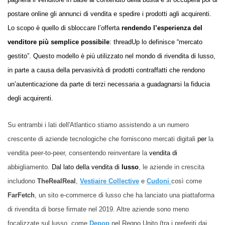
postare online gli annunci di vendita e spedire i prodotti agli acquirenti.
Lo scopo è quello di sbloccare l’offerta
rendendo l’esperienza del
venditore più semplice possibile
: threadUp lo definisce “mercato
gestito”. Questo modello è più utilizzato nel mondo di rivendita di lusso,
in parte a causa della pervasività di prodotti contraffatti che rendono
un’autenticazione da parte di terzi necessaria a guadagnarsi la fiducia
degli acquirenti.
Su entrambi i lati dell'Atlantico stiamo assistendo a un numero
crescente di aziende
tecnologiche
che forniscono mercati digitali
per
la
vendita peer-to-peer,
consentendo reinventare la
vendita di
abbigliamento.
Dal lato della vendita di
lusso
, le aziende in crescita
includono
TheRealReal
,
Vestiaire Collective
e
Cudoni
così come
FarFetch
, un sito e-commerce di lusso che ha lanciato una piattaforma
di rivendita di borse firmate nel 2019. Altre aziende sono meno
focalizzate sul lusso, come
Depop
nel Regno Unito (
tra i preferiti
dai