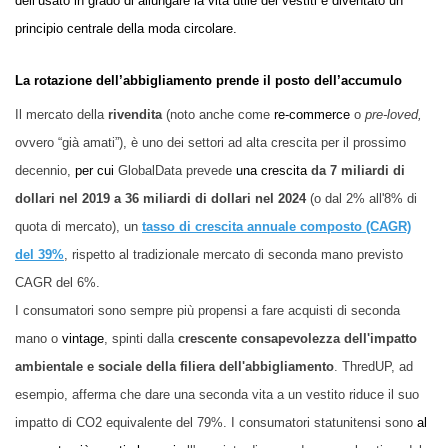
dell’usato
in grado di
allungare la vita utile dei vestiti è diventato un
principio centrale della moda circolare.
La rotazione dell’abbigliamento prende il posto dell’accumulo
Il mercato della
rivendita
(noto anche come
re-commerce
o
pre-loved,
ovvero “già amati”), è uno dei settori ad alta crescita per il prossimo
decennio,
per cui
GlobalData prevede
una crescita
da 7 miliardi di
dollari nel 2019 a 36 miliardi di dollari nel 2024
(o dal 2% all'8% di
quota di mercato), un
tasso di crescita annuale composto (CAGR)
del 39%
, rispetto al tradizionale mercato di seconda mano previsto
CAGR del 6%.
I consumatori sono sempre più propensi a fare acquisti di seconda
mano o
vintage
, spinti dalla
crescente consapevolezza dell'impatto
ambientale e sociale della filiera dell'abbigliamento
. ThredUP, ad
esempio, afferma che dare una seconda vita a un vestito riduce il suo
impatto di CO2 equivalente del 79%. I consumatori statunitensi sono
al