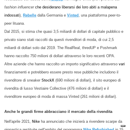
fashion
influencer
che desiderano liberarsi dei loro abiti a malapena
indossati
),
Rebelle
dalla Germania e
Vinted
,
una piattaforma peer-to-
peer lituana.
Dal 2015,
si stima
che quasi 3,5 miliardi di dollari di capitale pubblico e
privato siano stati raccolti da questi rivenditori di moda, di cui 2,5
miliardi di dollari solo dal 2019. The RealReal, thredUP e Poshmark
hanno raccolto 750 milioni di dollari attraverso le loro recenti OPA.
Altre aziende che hanno raccolto un importo significativo attraverso
vari
finanziamenti e potrebbero essere presto rese pubbliche includono il
rivenditore di sneaker
StockX
(690 milioni di dollari), il sito europeo di
rivendita di lusso Vestiaire Collective (476 milioni di dollari) e il
rivenditore europeo di moda di massa Vinted (261 milioni di dollari).
Anche le grandi firme abbracciano il mercato d
ella
rivendita
Nell'aprile 2021,
Nike
ha annunciato che inizierà a rivendere scarpe da
ginnastica restituite nell'ambito del programma
Nike Refurbished
in 15