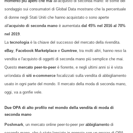
momento più aperti che mai
all'acquisto di seconda mano: le stime del
sondaggio sui consumatori di Global Data mostrano che la percentuale
di donne negli Stati Uniti che hanno acquistato o sono aperte
all'
acquisto di seconda mano
è aumentata
dal 45% nel 2016 al 70%
nel 2019
.
La
tecnologia
è la chiave del successo del mercato della rivendita.
eBay
,
Facebook Marketplace
e
Gumtree
, tra molti altri, hanno reso la
vendita e l'acquisto di oggetti di seconda mano più semplice che mai.
Questo
mercato peer-to-peer
è fiorente, e negli ultimi anni
si è vista
un'ondata di
siti e-commerce
focalizzati sulla vendita di abbigliamento
usato in ogni parte del mondo. Il mercato della moda di seconda mano,
oggi, va a gonfie vele.
D
ue OPA di alto profilo
nel
mondo della
vendita
di
moda
di
seconda mano
Poshmark
, un mercato online peer-to-peer per
abbigliamento
di
seconda mano, che è stato lanciato in gennaio con un prezzo di OPA,