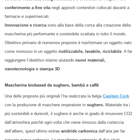
conferimento a fine vita
negli appositi contenitori collocati davanti a
farmacie e supermercati.
Innovazione e ricerca
sono alla base della corsa alla creazione della
mascherina più performante e sostenibile scattata in tutto il mondo.
Obiettivo primario di numerose proposte è trasformare un oggetto nato
come monouso in un oggetto
riutilizzabile, lavabile, riciclabile
. A far
raggiungere l’obiettivo stanno aiutando
nuovi materiali,
nanotecnologie e stampa 3D
.
Mascherine biobased da sughero, bambù e caffè
Una delle proposte più originali l’ha realizzata la belga
Capitain Cork
con la produzione di maschere respiratorie in
sughero.
M
ateriale tra i
più sostenibili e durevoli,
il sughero è
anche in grado di rimuovere CO2
dall’atmosfera poiché ogni volta che
viene
rimosso dalla corteccia
dell’albero, quest’ultimo estrae
anidride carbonica
dall’aria per far
nascere nuova corteccia. Le mascherine composte di due st
r
ati,