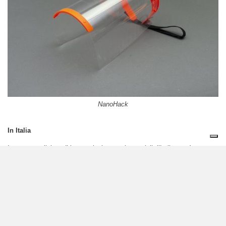
NanoHack
In Italia
In questo pullulare di innovazioni e nuovi materiali, l’Italia non è stata
certo a guardare. Ad Asola, in provincia di Mantova, la
Treré
Innovation
, azienda leader nell’abbigliamento sportivo funzionale ha
creato le
UYN – Unleash Your Nature
, mascherine lavabili a 60°,
realizzate in
Texlyte Nano
, fibra high-tech indossata solitamente dagli
sciatori. Il Texlyte Nano è certificato sostenibilmente dall’Oekotex