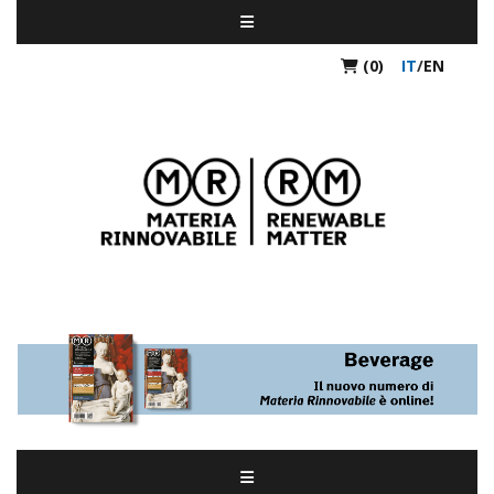
(0)
IT
/
EN