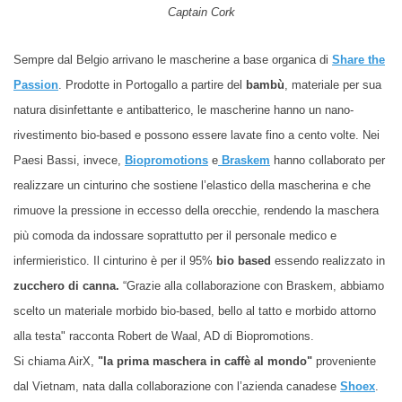
Captain Cork
Sempre dal Belgio arrivano le mascherine a base organica di
Share the
Passion
. Prodotte in Portogallo a partire del
bambù
, materiale per sua
natura disinfettante e antibatterico, le mascherine hanno un nano-
rivestimento bio-based e possono essere lavate fino a cento volte. Nei
Paesi Bassi, invece,
Biopromotions
e
Braskem
hanno collaborato per
realizzare un cinturino che sostiene l’elastico della mascherina e che
rimuove la pressione in eccesso della orecchie, rendendo la maschera
più comoda da indossare soprattutto per il personale medico e
infermieristico. Il cinturino è per il 95%
bio based
essendo realizzato in
zucchero di canna.
“Grazie alla collaborazione con Braskem, abbiamo
scelto un materiale morbido bio-based, bello al tatto e morbido attorno
alla testa
" racconta Robert de Waal, AD di Biopromotions.
Si chiama AirX,
"la prima maschera in caffè al mondo"
proveniente
dal Vietnam, nata dalla collaborazione con l’azienda canadese
Shoex
.