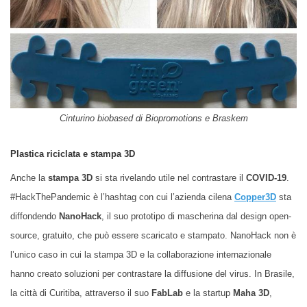
Cinturino biobased di Biopromotions e Braskem
Plastica riciclata e stampa 3D
Anche la
stampa 3D
si sta rivelando utile nel contrastare il
COVID-19
.
#HackThePandemic è l’hashtag con cui l’azienda cilena
Copper3D
sta
diffondendo
NanoHack
, il suo prototipo di mascherina dal design open-
source, gratuito, che può essere scaricato e stampato
. NanoHack non è
l’unico caso in cui la stampa 3D e la collaborazione internazionale
hanno creato soluzioni per contrastare la diffu
s
ione del virus. In Brasile,
la città di Curitiba, attraverso il suo
FabLab
e la startup
Maha 3D
,