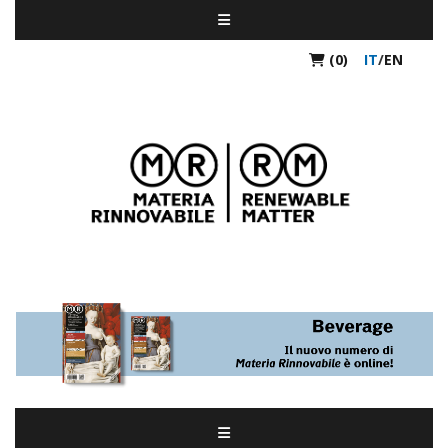
(0)
IT
/
EN