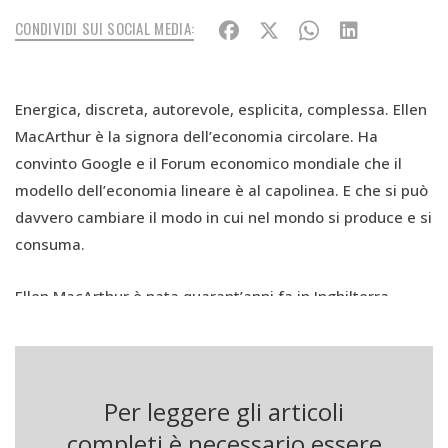
CONDIVIDI SUI SOCIAL MEDIA:
Energica, discreta, autorevole, esplicita, complessa. Ellen
MacArthur è la signora dell’economia circolare. Ha
convinto Google e il Forum economico mondiale che il
modello dell’economia lineare è al capolinea. E che si può
davvero cambiare il modo in cui nel mondo si produce e si
consuma.
Ellen MacArthur è nata quarant’anni fa in Inghilterra.
Allora non sapeva che il suo destino sarebbe stato
segnato dalla forma geometrica più perfetta: il cerchio.
Nel piccolo villaggio di Whatstandwell nel Derbyshire,
lontano dal mare, risparmiò ogni centesimo per
Per leggere gli articoli
comprarsi una barca. Il suo scopo? Circumnavigare il
completi è necessario essere