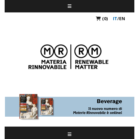
(0)
IT
/
EN