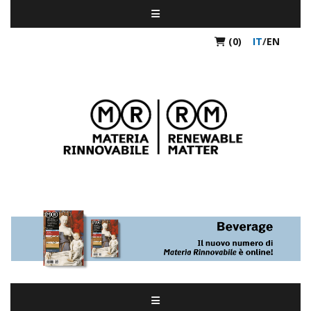
(0)
IT
/
EN