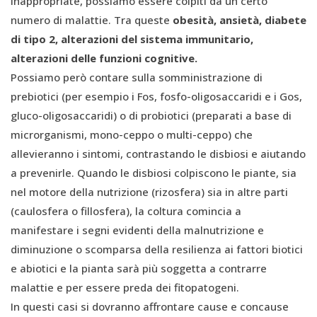
inappropriate, possiamo essere colpiti da un certo
numero di malattie. Tra queste
obesità, ansietà, diabete
di tipo 2, alterazioni del sistema immunitario,
alterazioni delle funzioni cognitive.
Possiamo però contare sulla somministrazione di
prebiotici (per esempio i Fos, fosfo-oligosaccaridi e i Gos,
gluco-oligosaccaridi) o di probiotici (preparati a base di
microrganismi, mono-ceppo o multi-ceppo) che
allevieranno i sintomi, contrastando le disbiosi e aiutando
a prevenirle. Quando le disbiosi colpiscono le piante, sia
nel motore della nutrizione (rizosfera) sia in altre parti
(caulosfera o fillosfera), la coltura comincia a
manifestare i segni evidenti della malnutrizione e
diminuzione o scomparsa della resilienza ai fattori biotici
e abiotici e la pianta sarà più soggetta a contrarre
malattie e per essere preda dei fitopatogeni.
In questi casi si dovranno affrontare cause e concause