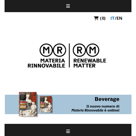
(0)
IT
/
EN