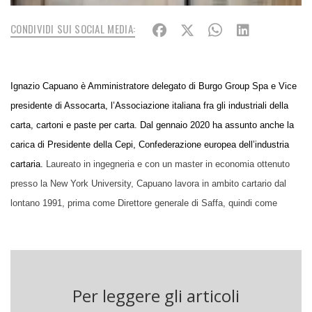
CONDIVIDI SUI SOCIAL MEDIA:
Ignazio Capuano è Amministratore delegato di
Burgo Group Spa
e
Vice
presidente di Assocarta
, l’Associazione italiana fra gli industriali della
carta, cartoni e paste per carta. Dal gennaio 2020 ha assunto anche la
carica di Presidente della Cepi, Confederazione europea dell’industria
cartaria.
Laureato in ingegneria e con un master in economia ottenuto
presso la New York University, Capuano lavora in ambito cartario dal
lontano 1991, prima come Direttore generale di Saffa, quindi come
Amministratore delegato di Reno de Medici e, dal 2016, di Burgo Group.
Nella sua lunga carriera, Capuano ha anche lavorato nel campo delle
utilities come Amministratore delegato di RWE Italia, nel comparto
bancario con la Manufacturers Hanover Trust of New York (attualmente
Per leggere gli articoli
JP Morgan Chase) e in quello della consulenza strategica con KPMG.