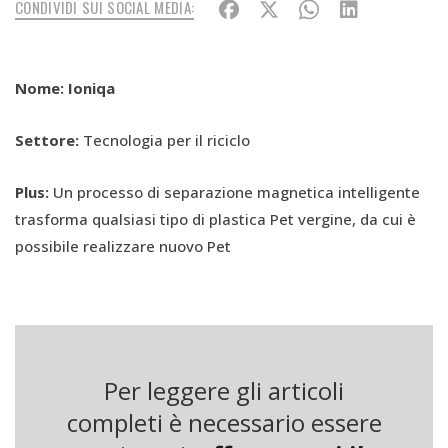
CONDIVIDI SUI SOCIAL MEDIA:
Nome:
Ioniqa
Settore:
Tecnologia per il riciclo
Plus:
Un processo di separazione magnetica intelligente
trasforma qualsiasi tipo di plastica Pet vergine, da cui è
possibile realizzare nuovo Pet
Caratteristiche:
Materiali magnetici e processi di
separazione chimica per il riciclo infinito di rifiuti Pet in
Pet di alta qualità a fronte di un consumo di energia
relativamente basso
Per leggere gli articoli
completi è necessario essere