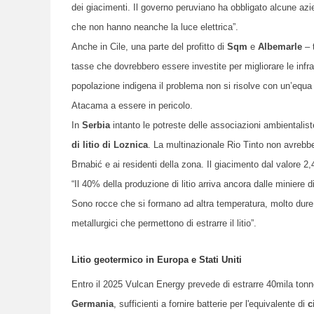
dei giacimenti. Il governo peruviano ha obbligato alcune aziend
che non hanno neanche la luce elettrica”.
Anche in Cile, una parte del profitto di
Sqm
e
Albemarle
– t
tasse che dovrebbero essere investite per migliorare le infra
popolazione indigena il problema non si risolve con un’equa c
Atacama a essere in pericolo.
In
Serbia
intanto le potreste delle associazioni ambientalist
di litio di Loznica
. La multinazionale Rio Tinto non avrebbe
Brnabić e ai residenti della zona. Il giacimento dal valore 2,4
“Il 40% della produzione di litio arriva ancora dalle miniere 
Sono rocce che si formano ad altra temperatura, molto dure.
metallurgici che permettono di estrarre il litio”.
Litio geotermico in Europa e Stati Uniti
Entro il 2025 Vulcan Energy prevede di estrarre 40
mila
tonne
Germania
, sufficienti a fornire batterie per l'equivalente di
c