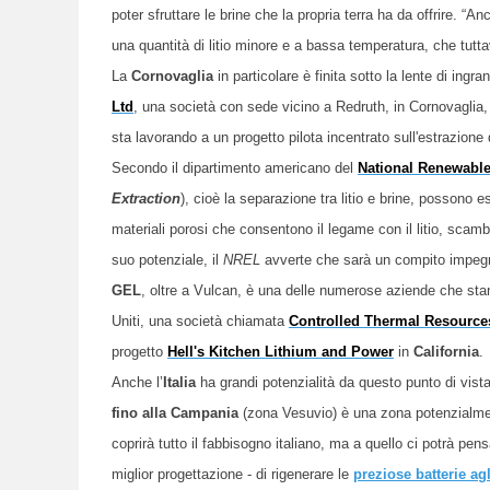
poter sfruttare le brine che la propria terra ha da offrire. “A
una quantità di litio minore e a bassa temperatura,
che tutta
La
Cornovaglia
in particolare è finita sotto la lente di ingr
Ltd
, una società con sede vicino a Redruth, in Cornovaglia, 
sta lavorando a un progetto pilota incentrato sull'estrazione 
Secondo il dipartimento americano del
National Renewable
Extraction
), cioè
la
separazione tra litio e brine, possono es
materiali porosi che consentono il legame con il litio, scam
suo potenziale, il
NREL
avverte che sarà un compito impegna
GEL
, oltre a Vulcan, è una delle numerose aziende che stan
Uniti, una società chiamata
Controlled Thermal Resource
progetto
Hell's Kitchen Lithium and Power
in
California
.
Anche l’
Italia
ha grandi potenzialità da questo punto di vist
fino alla Campania
(zona Vesuvio) è una zona potenzialmen
coprirà tutto il fabbisogno italiano, ma a quello ci potrà pen
miglior progettazione - di rigenerare le
preziose batterie agli