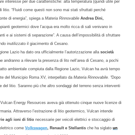
are interesse per due caratteristiche: alta temperatura
(
quindi utile per
 litio. “Fluidi come questi non sono mai stati sfruttati
perché
onte di energia”, spiega
a
Materia Rinnovabile
Andrea Dini,
impianti geotermici dove l’acqua era molto ricca di sali venivano in
nti e ai sistemi di separazione”. A causa dell’impossibilità di sfruttare
do inutilizzato il giacimento di Cesano.
egione Lazio ha dato
ora
ufficialmente l’autorizzazione alla
società
e andranno a rilevare la presenza di lito nell’area di Cesano, a pochi
mpatto ambientale compiuta dalla Regione Lazio, Vulcan ha avrà tempo
dente del Municipio Roma XV,
interpellato d
a
Materia Rinnovabile. “
Dopo
del litio. Saranno più che altro sondaggi del terreno senza interventi
a Vulcan Energy Resources aveva già ottenuto cinque nuove licenze di
mania. Attraverso l’estrazione di litio geotermico, Vulcan intende
 agli ioni di litio
necessarie per veicoli elettrici e stoccaggio di
 elettrico come
Volkswagen
, Renault e Stellantis
che ha siglato
un