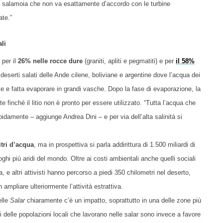
la salamoia che non va esattamente d’accordo con le turbine
ate.”
li
 per il
26% nelle rocce dure
(graniti, apliti e pegmatiti) e per
il 58%
 deserti salati delle Ande cilene, boliviane e argentine dove l’acqua dei
cie e fatta evaporare in grandi vasche. Dopo la fase di evaporazione, la
 finché il litio non è pronto per essere utilizzato. “Tutta l’acqua che
rapidamente – aggiunge Andre
a
Dini – e per via dell’alta salinità si
itri d’acqua
, ma in prospettiva si parla addirittura di 1.500 miliardi di
oghi più aridi del mondo. Oltre ai costi ambientali anche quelli sociali
a, e altri attivisti hanno percorso a piedi 350 chilometri nel deserto,
 ampliare ulteriormente l’attività estrattiva.
elle
Salar
chiaramente c’è un impatto, soprattutto in una delle zone più
i delle popolazioni locali che lavorano nelle salar sono invece a favore