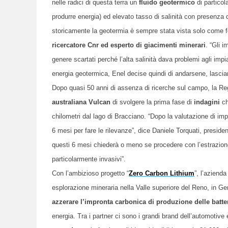
nelle radici di questa terra un
fluido geotermico
di particol
produrre energia
)
ed elevato tasso di salinità con presenza di
storicamente la geotermia è sempre stata vista solo come f
ricercatore Cnr
ed
esperto di giacimenti minerari
. “Gli 
genere scartati perché l’alta salinità dava problemi agli impia
energia geotermica, Enel decise quindi di andarsene, lascian
Dopo quasi 50 anni di assenza di ricerche sul campo, la R
australiana Vulcan
di svolgere la prima fase di
indagini
ch
chilometri dal lago di Bracciano. “Dopo la valutazione di i
6 mesi per fare le rilevanze”, dice Daniele Torquati, presi
questi 6 mesi chiederà o meno se procedere con l’estrazione 
particolarmente invasivi”.
Con l’ambizioso progetto “
Zero Carbon Lithium
”, l’aziend
esplorazione mineraria nella Valle superiore del Reno, in Ger
azzerare l’impronta carbonica di produzione delle batterie
energia. Tra i partner ci sono i grandi brand dell’automotive