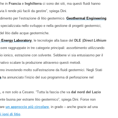
nche in
Francia
e
Inghilterra
ci sono dei siti,
ma
questi fluidi hanno
via li rende
più facili da gestire”,
spiega
Dini.
andimento per l’estrazione di litio geotermico.
Geothermal Engineering
specializzata nello sviluppo e nella gestione di progetti geotermici,
del litio dalle acque geotermiche.
 Energy Laboratory
, le tecnologie alla base del
DLE
(
Direct Lithium
sere raggruppate in tre categorie principali: assorbimento utilizzando
bio ionico, estrazione con solvente. Sebbene vi sia entusiasmo per il
tivo scalare la produzione attraverso questi metodi.
no investendo molto sull'estrazione da fluidi geotermici. Negli Stati
s
ha annunciato l’inizio del suo programma di perforazione nel
a,
e non solo a
Cesano. “Tutta la fascia che va
dal nord del Lazio
te buona per estrarre litio geotermico”,
spiega Dini
. Forse non
sare
un approccio più circolare
, in grado – anche grazie ad una
 ioni di litio
.