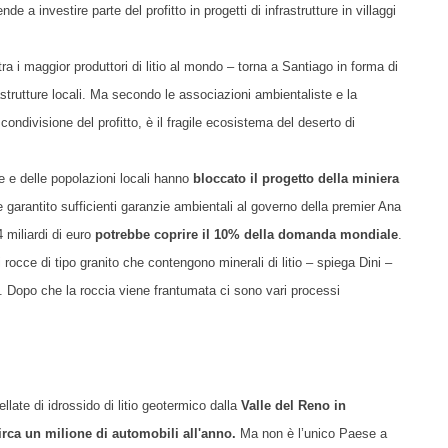
e a investire parte del profitto in progetti di infrastrutture in villaggi
ra i maggior produttori di litio al mondo – torna a Santiago in forma di
strutture locali. Ma secondo le associazioni ambientaliste e la
ondivisione del profitto, è il fragile ecosistema del deserto di
e e delle popolazioni locali hanno
bloccato il progetto della miniera
 garantito sufficienti garanzie ambientali al governo della premier Ana
 miliardi di euro
potrebbe coprire il 10% della domanda mondiale
.
di rocce
di
tipo granito che contengono minerali di litio – spiega Dini –
 Dopo che la roccia viene frantumata ci sono vari processi
llate di idrossido di litio geotermico dalla
Valle del Reno in
irca un milione di automobili all'anno.
Ma non è l’unico Paese a