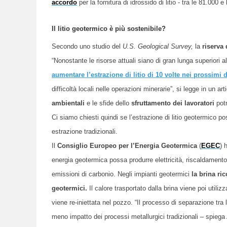
accordo
per la fornitura di idrossido di litio - tra le 81.000 
Il litio geotermico è più sostenibile?
Secondo uno studio del
U.S. Geological Survey,
la
riserva 
“Nonostante le risorse attuali siano di gran lunga superiori a
aumentare l’estrazione di litio di 10 volte nei prossimi 
difficoltà locali nelle operazioni minerarie”, si legge in un art
ambientali
e le sfide dello
sfruttamento dei lavoratori
potr
Ci siamo chiesti quindi se l’estrazione di litio geotermico p
estrazione tradizionali.
Il
Consiglio Europeo per l’Energia Geotermica
(
EGEC
) 
energia geotermica possa produrre elettricità, riscaldamento
emissioni di carbonio. Negli impianti geotermici
la brina ri
geotermici.
Il calore trasportato dalla brina viene poi utilizz
viene re-iniettata nel pozzo. “Il processo di separazione tra 
meno impatto dei processi metallurgici tradizionali – spiega 