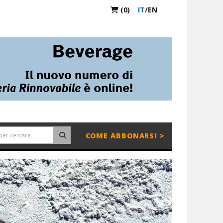
(0)
IT
/
EN
COME ABBONARSI >