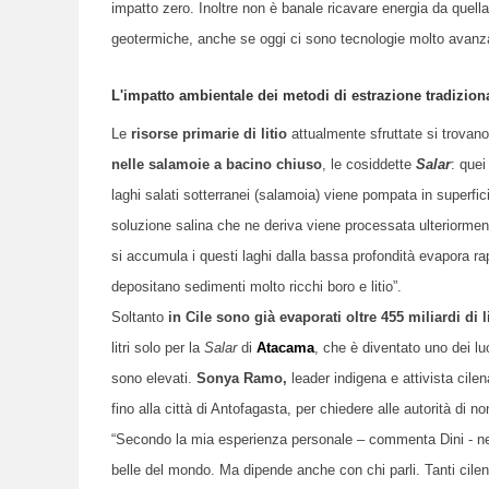
impatto zero.
I
noltre non è banale ricavare energia da quel
geotermiche,
anche se
oggi ci sono tecnologie molto avanz
L'impatto ambientale dei metodi di estrazione tradiziona
Le
risorse primarie di litio
attualmente sfruttate si trovano
nelle salamoie a bacino chiuso
, le cosiddette
Salar
:
q
uei
laghi salati sotterranei (salamoia) viene pompata in superfi
soluzione salina che ne deriva viene processata ulteriormente
si accumula i questi laghi dalla bassa profondità evapora 
depositano sedimenti molto ricchi boro e litio”.
Soltanto
in Cile sono già evaporati oltre 455 miliardi di l
litri solo per la
Salar
di
Atacama
, che è diventato uno dei lu
sono elevati.
Sonya Ramo,
leader indigena e attivista cilen
fino alla città di Antofagasta, per
chiedere
al
le autorità
di
non
“Secondo la mia esperienza personale – commenta Dini - n
belle del mondo. Ma dipende anche con chi parli. Tanti cilen