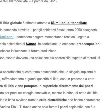
e le 99.000 tonnellate – a partire dal 2026.
di litio globale
è stimata attorno a
86 milioni di tonnellate
.
lla domanda prevista – per gli obbiettivi fissati entro 2050 bisognerà
dieci anni
- potrebbero sorgere momentanee tensioni, legate a
icolo scientifico di
Nature
. In particolare, le crescenti
preoccupazioni
ebbero influenzare la futura produzione.
ossa essere davvero una soluzione più sostenibile rispetto ai metodi di
ha approfondito questo tema sostenendo che un singolo impianto di
, raffreddamento e grandi quantità di litio, con un processo a zero
cca di litio viene pompata in superficie direttamente dai pozzi
ato per produrre energia rinnovabile, mentre la brina, al netto del litio,
litio e brina avviene tramite
celle elettrolitiche
che hanno certamente
Andrea Dini - Tuttavia anche solo forare i pozzi esplorativi non è a