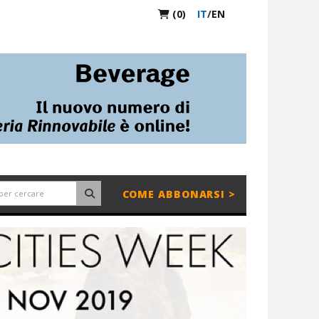
(0)
IT
/
EN
COME ABBONARSI >