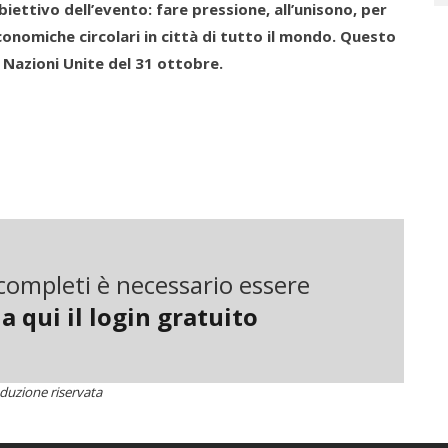
ettivo dell’evento: fare pressione, all’unisono, per
conomiche circolari in città di tutto il mondo. Questo
 Nazioni Unite del 31 ottobre.
able Development Goals (Sdg) Action Awards delle Nazioni
profit che unisce oltre 3.800 tra professionisti e
110 paesi. L’organizzazione ha il suo quartier generale a
i completi è necessario essere
erire gratuitamente.
a qui il login gratuito
duzione riservata
e un evento globale annuale decentralizzato. Nel corso
zeranno workshop in oltre 100 città per identificare le