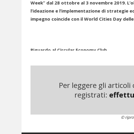
Week” dal 28 ottobre al 3 novembre 2019. L’obi
l’ideazione e l’implementazione di strategie e
impegno coincide con il World Cities Day delle
Riguardo al Circular Economy Club
Il Circular Economy Club, finalista nei Sustain
Unite nel 2018, è un network internazionale non-
organizzazioni dell’economia circolare in più di 
Per leggere gli articol
Londra, è gestita da volontari, tutti possono ad
registrati:
effettu
© ripro
“Circular Cities Week” è programmato per esser
della settimana i City Organiser del Cec organiz