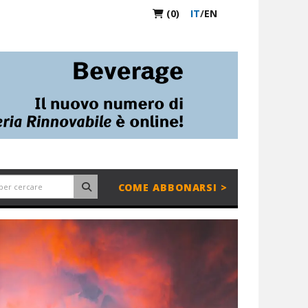
(0)
IT
/
EN
COME ABBONARSI >