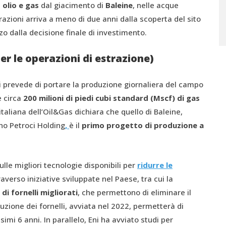
i
olio e gas
dal giacimento di
Baleine
, nelle acque
strazioni arriva a meno di due anni dalla scoperta del sito
 dalla decisione finale di investimento.
per le operazioni di estrazione)
ni prevede di portare la produzione giornaliera del campo
e circa
200 milioni di piedi cubi standard (Mscf) di gas
taliana dell’Oil&Gas dichiara che quello di Baleine,
ano Petroci Holding
,
è il
primo progetto di produzione a
ulle migliori tecnologie disponibili per
ridurre le
verso iniziative sviluppate nel Paese, tra cui la
di fornelli migliorati
, che permettono di eliminare il
uzione dei fornelli, avviata nel 2022, permetterà di
imi 6 anni. In parallelo, Eni ha avviato studi per