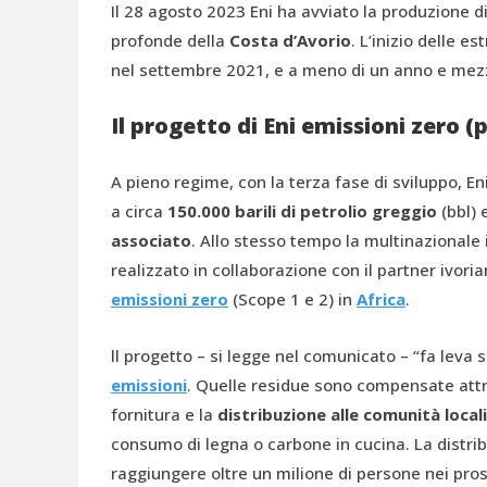
Il 28 agosto 2023 Eni ha avviato la produzione d
profonde della
Costa d’Avorio
. L’inizio delle e
nel settembre 2021, e a meno di un anno e mezzo
Il progetto di Eni emissioni zero (
A pieno regime, con la terza fase di sviluppo, E
a circa
150.000 barili di petrolio greggio
(bbl) 
associato
. Allo stesso tempo la multinazionale i
realizzato in collaborazione con il partner ivori
emissioni zero
(Scope 1 e 2) in
Africa
.
ll progetto – si legge nel comunicato – “fa leva s
emissioni
. Quelle residue sono compensate attra
fornitura e la
distribuzione alle comunità locali 
consumo di legna o carbone in cucina. La distrib
raggiungere oltre un milione di persone nei pross