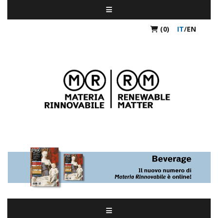
(0)
IT
/
EN