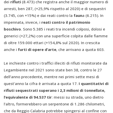
dei
rifiuti
(8.473) che registra anche il maggior numero di
arresti, ben 287, (+25,9% rispetto al 2020) e di sequestri
(3.745, con +15%) e dai reati contro la
faun
a (6.215). In
impennata, invece, i
reati contro il patrimonio
boschivo
. Sono 5.385 i reati tra incendi colposi, dolosi e
generici (+27,2%) con una superficie colpita dalle fiamme
di oltre 159.000 ettari (+154,8% sul 2020). In crescita
anche i
furti di opere d’arte
, che arrivano a quota 603.
Le inchieste contro i traffici illeciti di rifiuti monitorate da
Legambiente nel 2021 sono state ben 38, contro le 27
dell’anno precedente, mentre nei primi sette mesi di
quest’anno la cifra è arrivata a quota 17.
I quantitativi di
rifiuti sequestrati superano i 2,3 milioni di tonnellate,
l’equivalente di 94.537 tir
: messi su strada, uno dietro
l’altro, formerebbero un serpentone di 1.286 chilometri,
che da Reggio Calabria potrebbe spingersi al confine con