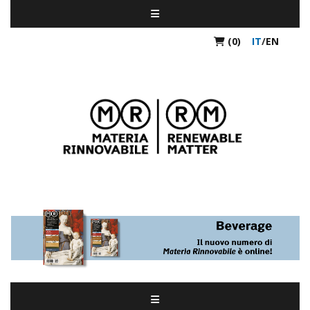
(0)
IT
/
EN